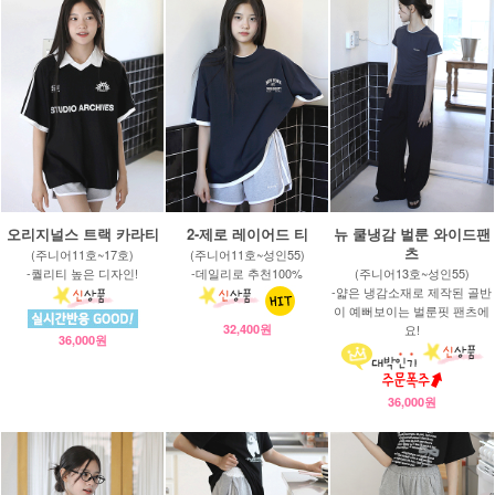
오리지널스 트랙 카라티
2-제로 레이어드 티
뉴 쿨냉감 벌룬 와이드팬
츠
(주니어11호~17호)
(주니어11호~성인55)
-퀄리티 높은 디자인!
-데일리로 추천100%
(주니어13호~성인55)
-얇은 냉감소재로 제작된 골반
이 예뻐보이는 벌룬핏 팬츠에
32,400원
요!
36,000원
36,000원