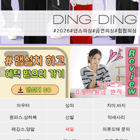
아우터
상의
치마,바지
원피스,상하복
신발
악세사리
레깅스,양말
세일
의류도매 문의