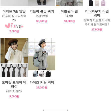
디저트 3줄 양말
키높이 통굽 워커
아틀란타 캡
미니파우치 리얼
백팩
(12세이상 프리사이
(225~250)
6color
즈)
탈부착 가능한 미니파
36,000원
18,000원
우치가 달려있어요!!
27,000원
2,000원
오마걸 프레피 넥
라이즈 키링 백팩
타이
29,000원
(프리사이즈)
9,000원