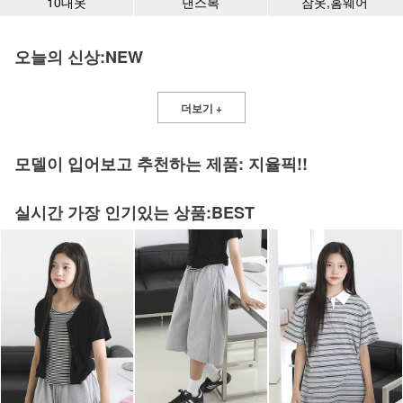
10대옷
댄스복
잠옷,홈웨어
오늘의 신상:NEW
더보기 +
모델이 입어보고 추천하는 제품: 지율픽!!
실시간 가장 인기있는 상품:BEST