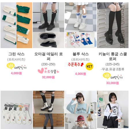
그린 삭스
오마걸 데일리 로
블루 삭스
키높이 통굽 스쿨
퍼
로퍼
(프리사이즈)
(프리사이즈)
(230~250)
(225~245)
-무광,유광 2종류
4,000원
4,000원
32,000원
33,000원