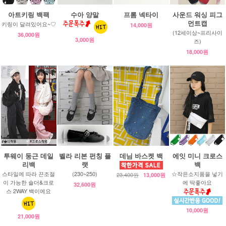
아트키링 백팩
수아 양말
프롬 넥타이
사운드 워싱 피그
먼트캡
키링이 달려있어요~♡
14,000원
(12세이상~프리사이
36,000원
3,000원
즈)
18,000원
투웨이 둥근 데일
벨라 리본 펀칭 플
데님 바스켓 백
에잇 미니 크로스
리백
랫
백
스타일에 따라 끈조절
(230~250)
☆작은소지품을 넣기
23,400원
13,000원
이 가능한 숄더&크로
에 딱좋아요
32,600원
스 2WAY 백이에요
10,000원
21,000원