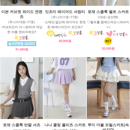
이븐 커브핏 와이드 면팬
잇츠미 레이어드 셔링티
로제 스쿨룩 벨트 스커트
츠
(주니어11호~17호)
(12세~성인55)
(주니어13호~17호)
-소매단,밑단에 레이어드 한듯
♡벨트를 함께드려요~(속바지
-커브라인이 이~~븐하게 적당
한 배색디자인이 포인트!!
ㅇ)
한 여름 면바지에요!!
28,900원
35,000원
41,400원
로제 스쿨룩 반팔 셔츠
나나 쿨링 플리츠 스커트
루미 더블 프릴스커트(속
바지O)
(11세~13세)
(주니어9호~17호)