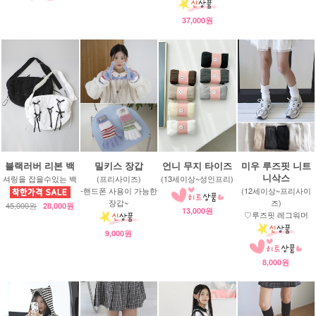
37,000원
블랙러버 리본 백
밀키스 장갑
언니 무지 타이즈
미우 루즈핏 니트
니삭스
셔링을 잡을수있는 백
(프리사이즈)
(13세이상~성인프리)
-핸드폰 사용이 가능한
(12세이상~프리사이
장갑~
즈)
45,000원
28,000원
13,000원
♡루즈핏 레그워머
9,000원
8,000원