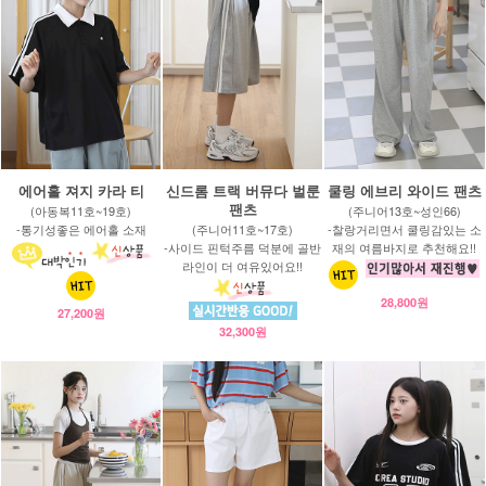
에어홀 져지 카라 티
신드롬 트랙 버뮤다 벌룬
쿨링 에브리 와이드 팬츠
팬츠
(아동복11호~19호)
(주니어13호~성인66)
-통기성좋은 에어홀 소재
(주니어11호~17호)
-찰랑거리면서 쿨링감있는 소
-사이드 핀턱주름 덕분에 골반
재의 여름바지로 추천해요!!
라인이 더 여유있어요!!
28,800원
27,200원
32,300원