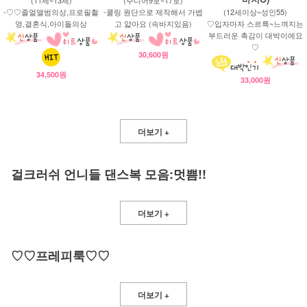
-♡♡졸얼앨범의상,프로필촬
-쿨링 원단으로 제작해서 가볍
(12세이상~성인55)
영,결혼식,아이돌의상
고 얇아요 (속바지있음)
♡입자마자 스르륵~느껴지는
부드러운 촉감이 대박이에요
♡
30,600원
34,500원
33,000원
더보기 +
걸크러쉬 언니들 댄스복 모음:멋쁨!!
더보기 +
♡♡프레피룩♡♡
더보기 +