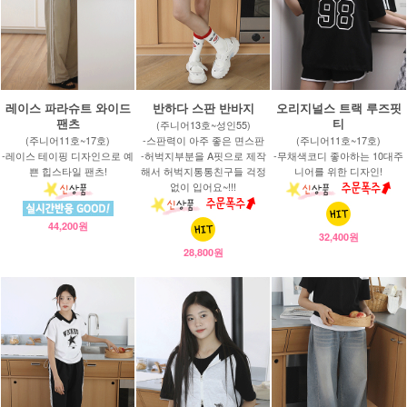
레이스 파라슈트 와이드
반하다 스판 반바지
오리지널스 트랙 루즈핏
팬츠
티
(주니어13호~성인55)
(주니어11호~17호)
-스판력이 아주 좋은 면스판
(주니어11호~17호)
-레이스 테이핑 디자인으로 예
-허벅지부분을 A핏으로 제작
-무채색코디 좋아하는 10대주
쁜 힙스타일 팬츠!
해서 허벅지통통친구들 걱정
니어를 위한 디자인!
없이 입어요~!!!
44,200원
32,400원
28,800원