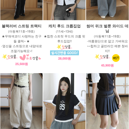
블랙러버 스트링 트랙티
캐치 후드 크롭집업
썸머 위크 벌룬 와이드 데
님
(아동복11호~19호)
(11세~13세)
★무채색코디 사랑하는 친구
★힙한 스트릿 무드의 크롭 핏
(아동복11호~19호)
들 클릭~ ★
후드집업!!
-여름원단으로 얇고 가벼워요
-옆선을 스트링으로 내맘대로
~~힙하고 골반라인 예쁜 청바
조절가능해요~!
지!!
28,000원
25,500원
45,900원