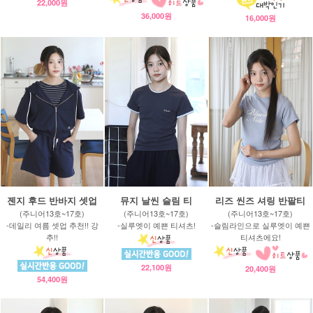
22,000원
36,000원
16,000원
젠지 후드 반바지 셋업
뮤지 날씬 슬림 티
리즈 씬즈 셔링 반팔티
(주니어13호~17호)
(주니어13호~17호)
(주니어13호~17호)
-데일리 여름 셋업 추천!! 강
-실루엣이 예쁜 티셔츠!
-슬림라인으로 실루엣이 예쁜
추!!
티셔츠에요!
22,100원
20,400원
54,400원