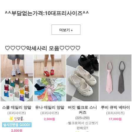
^^부담없는가격:10대프리사이즈^^
더보기 +
♡♡♡♡악세사리 모음♡♡♡♡
스쿨 데일리 양말
유나 데일리 양말
버킷 벨크로 스니
루비 큐빅 넥타이
커즈
(프리사이즈)
(프리사이즈)
(프리사이즈)
(225~250)
2,500원
17,000원
-벨크로여서 신고벗기
편해요!!
2,500원