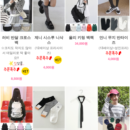
러비 반달 크로스
제니 시스루 니삭
올리 키링 백팩
언니 무지 반타이
백
스
즈
34,000원
☆크지도 작지도 않아
(12세이상 프리사이
(13세이상~성인프리)
서 데일리로 딱 좋아
즈)
요!!
4,000원
4,000원
8,500원