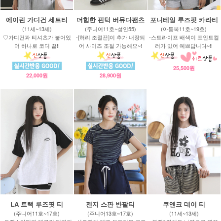
에이린 가디건 세트티
더힙한 핀턱 버뮤다팬츠
포니테일 루즈핏 카라티
(11세~13세)
(주니어11호~성인55)
(아동복11호~19호)
♡가디건과 티셔츠가 붙어있
-[허리 조절끈]이 추가 내장되
-스트라이프 배색이 포인트컬
어 하나로 코디 끝!!
어 사이즈 조절 가능해요~!
러가 있어 예쁘답니다~!!
25,500원
22,000원
28,900원
LA 트랙 루즈핏 티
젠지 스판 반팔티
쿠앤크 데이 티
(주니어11호~17호)
(주니어13호~17호)
(11세~13세)