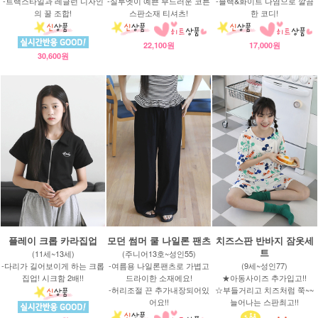
-트랙스타일과 레글런 디자인
-실루엣이 예쁜 부드러운 코튼
-블랙&화이트 나염으로 깔끔
의 꿀 조합!
스판소재 티셔츠!
한 코디!
22,100원
17,000원
30,600원
플레이 크롭 카라집업
모던 썸머 쿨 나일론 팬츠
치즈스판 반바지 잠옷세
트
(11세~13세)
(주니어13호~성인55)
-다리가 길어보이게 하는 크롭
-여름용 나일론팬츠로 가볍고
(9세~성인77)
집업! 시크함 2배!!
드라이한 소재에요!
★아동사이즈 추가입고!!
-허리조절 끈 추가내장되어있
☆부들거리고 치즈처럼 쭉~~
어요!!
늘어나는 스판최고!!