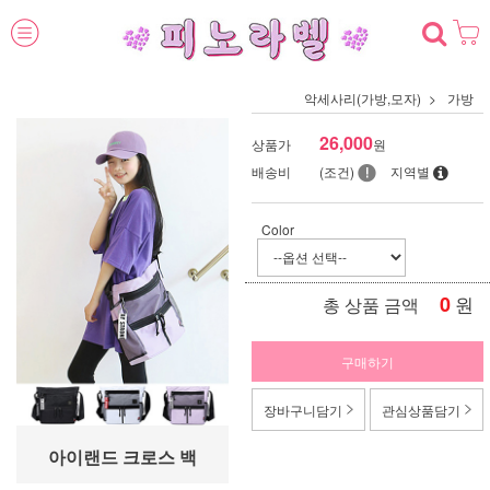
악세사리(가방,모자)
가방
26,000
상품가
원
배송비
(조건)
지역별
Color
0
원
총 상품 금액
구매하기
장바구니담기
관심상품담기
아이랜드 크로스 백