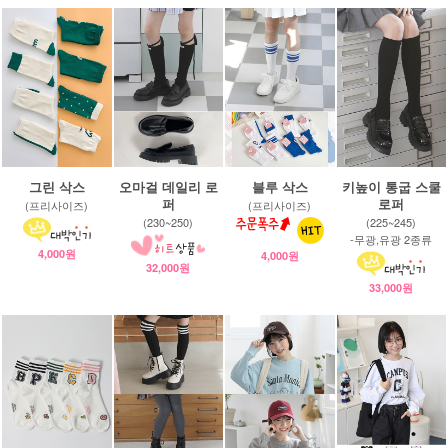
그린 삭스
오마걸 데일리 로
블루 삭스
키높이 통굽 스쿨
퍼
로퍼
(프리사이즈)
(프리사이즈)
(230~250)
(225~245)
-무광,유광 2종류
4,000원
4,000원
32,000원
33,000원