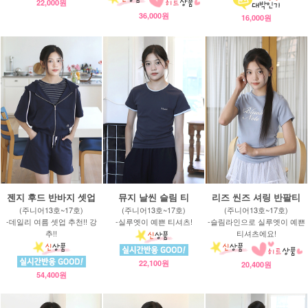
22,000원
36,000원
16,000원
젠지 후드 반바지 셋업
뮤지 날씬 슬림 티
리즈 씬즈 셔링 반팔티
(주니어13호~17호)
(주니어13호~17호)
(주니어13호~17호)
-데일리 여름 셋업 추천!! 강
-실루엣이 예쁜 티셔츠!
-슬림라인으로 실루엣이 예쁜
추!!
티셔츠에요!
22,100원
20,400원
54,400원