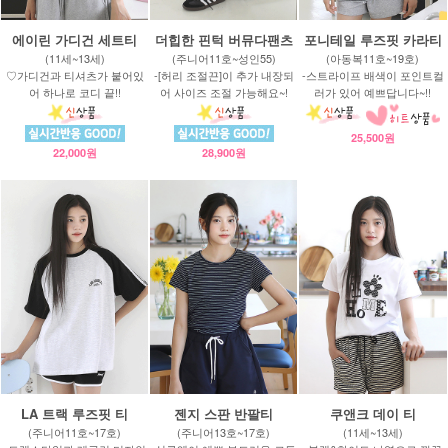
에이린 가디건 세트티
더힙한 핀턱 버뮤다팬츠
포니테일 루즈핏 카라티
(11세~13세)
(주니어11호~성인55)
(아동복11호~19호)
♡가디건과 티셔츠가 붙어있
-[허리 조절끈]이 추가 내장되
-스트라이프 배색이 포인트컬
어 하나로 코디 끝!!
어 사이즈 조절 가능해요~!
러가 있어 예쁘답니다~!!
25,500원
22,000원
28,900원
LA 트랙 루즈핏 티
젠지 스판 반팔티
쿠앤크 데이 티
(주니어11호~17호)
(주니어13호~17호)
(11세~13세)