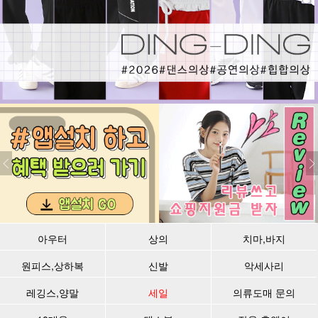
아우터
상의
치마,바지
원피스,상하복
신발
악세사리
레깅스,양말
세일
의류도매 문의