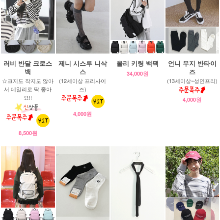
러비 반달 크로스
제니 시스루 니삭
올리 키링 백팩
언니 무지 반타이
백
스
즈
34,000원
☆크지도 작지도 않아
(12세이상 프리사이
(13세이상~성인프리)
서 데일리로 딱 좋아
즈)
요!!
4,000원
4,000원
8,500원