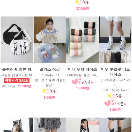
37,000원
블랙러버 리본 백
밀키스 장갑
언니 무지 타이즈
미우 루즈핏 니트
니삭스
셔링을 잡을수있는 백
(프리사이즈)
(13세이상~성인프리)
-핸드폰 사용이 가능한
(12세이상~프리사이
장갑~
즈)
45,000원
28,000원
13,000원
♡루즈핏 레그워머
9,000원
8,000원