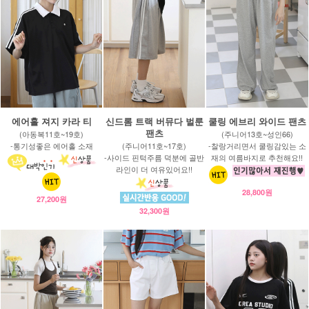
에어홀 져지 카라 티
신드롬 트랙 버뮤다 벌룬
쿨링 에브리 와이드 팬츠
팬츠
(아동복11호~19호)
(주니어13호~성인66)
-통기성좋은 에어홀 소재
(주니어11호~17호)
-찰랑거리면서 쿨링감있는 소
-사이드 핀턱주름 덕분에 골반
재의 여름바지로 추천해요!!
라인이 더 여유있어요!!
28,800원
27,200원
32,300원