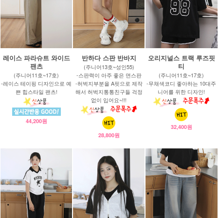
레이스 파라슈트 와이드
반하다 스판 반바지
오리지널스 트랙 루즈핏
팬츠
티
(주니어13호~성인55)
(주니어11호~17호)
-스판력이 아주 좋은 면스판
(주니어11호~17호)
-레이스 테이핑 디자인으로 예
-허벅지부분을 A핏으로 제작
-무채색코디 좋아하는 10대주
쁜 힙스타일 팬츠!
해서 허벅지통통친구들 걱정
니어를 위한 디자인!
없이 입어요~!!!
44,200원
32,400원
28,800원