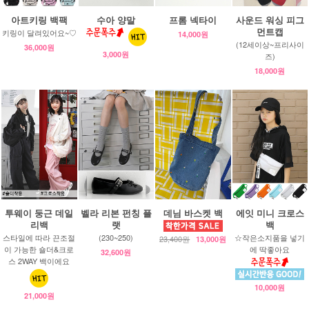
아트키링 백팩
수아 양말
프롬 넥타이
사운드 워싱 피그
먼트캡
키링이 달려있어요~♡
14,000원
(12세이상~프리사이
36,000원
3,000원
즈)
18,000원
투웨이 둥근 데일
벨라 리본 펀칭 플
데님 바스켓 백
에잇 미니 크로스
리백
랫
백
스타일에 따라 끈조절
(230~250)
☆작은소지품을 넣기
23,400원
13,000원
이 가능한 숄더&크로
에 딱좋아요
32,600원
스 2WAY 백이에요
10,000원
21,000원