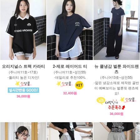
오리지널스 트랙 카라티
2-제로 레이어드 티
뉴 쿨냉감 벌룬 와이드팬
츠
(주니어11호~17호)
(주니어11호~성인55)
-퀄리티 높은 디자인!
-데일리로 추천100%
(주니어13호~성인55)
-얇은 냉감소재로 제작된 골반
이 예뻐보이는 벌룬핏 팬츠에
32,400원
요!
36,000원
36,000원