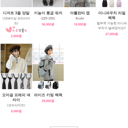
디저트 3줄 양말
키높이 통굽 워커
아틀란타 캡
미니파우치 리얼
백팩
(12세이상 프리사이
(225~250)
6color
즈)
탈부착 가능한 미니파
36,000원
18,000원
우치가 달려있어요!!
27,000원
2,000원
오마걸 프레피 넥
라이즈 키링 백팩
타이
29,000원
(프리사이즈)
9,000원