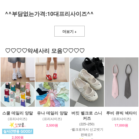
^^부담없는가격:10대프리사이즈^^
더보기 +
♡♡♡♡악세사리 모음♡♡♡♡
스쿨 데일리 양말
유나 데일리 양말
버킷 벨크로 스니
루비 큐빅 넥타이
커즈
(프리사이즈)
(프리사이즈)
(프리사이즈)
(225~250)
2,500원
17,000원
-벨크로여서 신고벗기
편해요!!
2,500원