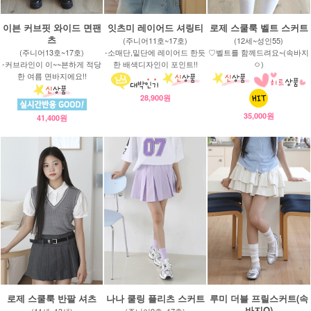
이븐 커브핏 와이드 면팬
잇츠미 레이어드 셔링티
로제 스쿨룩 벨트 스커트
츠
(주니어11호~17호)
(12세~성인55)
(주니어13호~17호)
-소매단,밑단에 레이어드 한듯
♡벨트를 함께드려요~(속바지
-커브라인이 이~~븐하게 적당
한 배색디자인이 포인트!!
ㅇ)
한 여름 면바지에요!!
28,900원
35,000원
41,400원
로제 스쿨룩 반팔 셔츠
나나 쿨링 플리츠 스커트
루미 더블 프릴스커트(속
바지O)
(11세~13세)
(주니어9호~17호)