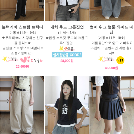
블랙러버 스트링 트랙티
캐치 후드 크롭집업
썸머 위크 벌룬 와이드 데
님
(아동복11호~19호)
(11세~13세)
★무채색코디 사랑하는 친구
★힙한 스트릿 무드의 크롭 핏
(아동복11호~19호)
들 클릭~ ★
후드집업!!
-여름원단으로 얇고 가벼워요
-옆선을 스트링으로 내맘대로
~~힙하고 골반라인 예쁜 청바
조절가능해요~!
지!!
28,000원
25,500원
45,900원