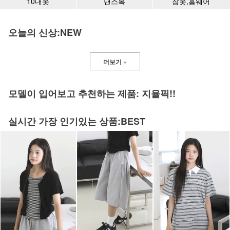
10대옷
댄스복
잠옷,홈웨어
오늘의 신상:NEW
더보기 +
모델이 입어보고 추천하는 제품: 지율픽!!
실시간 가장 인기있는 상품:BEST