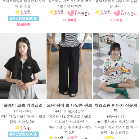
-트랙스타일과 레글런 디자인
-실루엣이 예쁜 부드러운 코튼
-블랙&화이트 나염으로 깔끔
의 꿀 조합!
스판소재 티셔츠!
한 코디!
22,100원
17,000원
30,600원
플레이 크롭 카라집업
모던 썸머 쿨 나일론 팬츠
치즈스판 반바지 잠옷세
트
(11세~13세)
(주니어13호~성인55)
-다리가 길어보이게 하는 크롭
-여름용 나일론팬츠로 가볍고
(9세~성인77)
집업! 시크함 2배!!
드라이한 소재에요!
★아동사이즈 추가입고!!
-허리조절 끈 추가내장되어있
☆부들거리고 치즈처럼 쭉~~
어요!!
늘어나는 스판최고!!