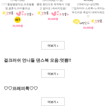
-♡♡졸얼앨범의상,프로필촬
-쿨링 원단으로 제작해서 가볍
(12세이상~성인55)
영,결혼식,아이돌의상
고 얇아요 (속바지있음)
♡입자마자 스르륵~느껴지는
부드러운 촉감이 대박이에요
♡
30,600원
34,500원
33,000원
더보기 +
걸크러쉬 언니들 댄스복 모음:멋쁨!!
더보기 +
♡♡프레피룩♡♡
더보기 +