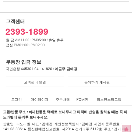
고객센터
2393-1899
월-금
AM11:00~PM05:00 /
휴일 휴무
점심
PM01:00~PM02:00
무통장 입금 정보
국민은행
445301-04-141820 /
예금주:김애경
고객센터 연결
문의하기 게시판
로그인
마이페이지
주문내역
PC버전
피노인스타그램
교환/반품 주소 : cj대한통운 택배로 보내주시고 타택배 반송을 원하실 때는 꼭 피
노라벨에 문의후 보내주세요.
상호명 : 피노라벨 대표 : 김애경 개인정보책임자 : 김애경 사업자 등록번호 :
141-03-33614 통신판매업신고번호 : 제2014-경기파주-5112호 주소 : 경기 파주