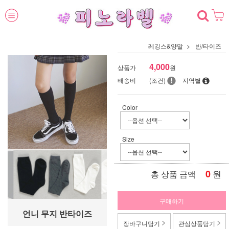
레깅스&양말
반/타이즈
4,000
상품가
원
배송비
(조건)
지역별
Color
Size
0
원
총 상품 금액
구매하기
언니 무지 반타이즈
장바구니담기
관심상품담기