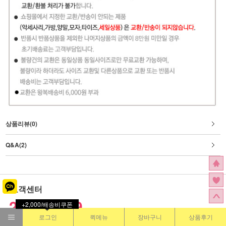
상품리뷰(0)
Q&A(2)
고객센터
2393-1899
+2,000/배송비쿠폰
로그인
퀵메뉴
장바구니
상품후기
월-금
AM11:00~PM05:00 /
휴일 휴무