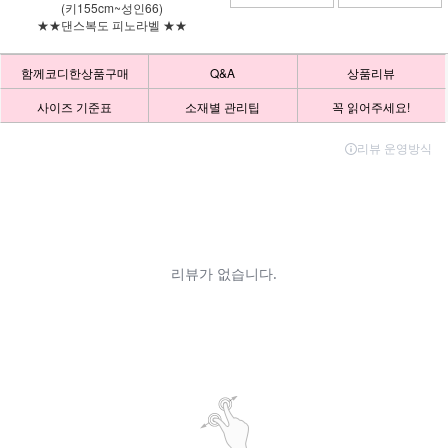
(키155cm~성인66)
★★댄스복도 피노라벨 ★★
함께코디한상품구매
Q&A
상품리뷰
사이즈 기준표
소재별 관리팁
꼭 읽어주세요!