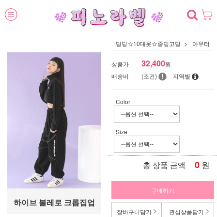
딩딩☆10대옷☆중딩고딩
아우터
32,400
상품가
원
배송비
(조건)
지역별
Color
Size
0
원
총 상품 금액
구매하기
하이브 볼레로 크롭집업
장바구니담기
관심상품담기