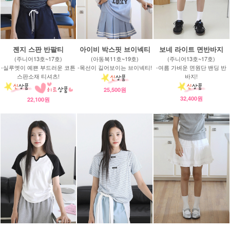
젠지 스판 반팔티
아이비 박스핏 브이넥티
보네 라이트 면반바지
(주니어13호~17호)
(아동복11호~19호)
(주니어13호~17호)
-실루엣이 예쁜 부드러운 코튼
-목선이 길어보이는 브이넥티!
-여름 가벼운 면원단 밴딩 반
스판소재 티셔츠!
바지!
25,500원
32,400원
22,100원