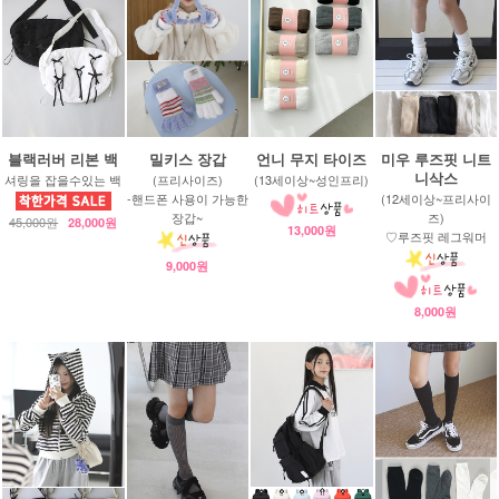
블랙러버 리본 백
밀키스 장갑
언니 무지 타이즈
미우 루즈핏 니트
니삭스
셔링을 잡을수있는 백
(프리사이즈)
(13세이상~성인프리)
-핸드폰 사용이 가능한
(12세이상~프리사이
장갑~
즈)
45,000원
28,000원
13,000원
♡루즈핏 레그워머
9,000원
8,000원