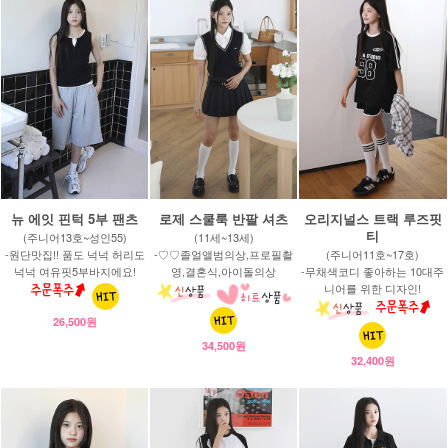
뉴 에잇 핀턱 5부 팬츠
로제 스쿨룩 반팔 셔츠
오리지널스 트랙 루즈핏
티
(주니어13호~성인55)
(11세~13세)
-원단맛집!! 품도 넉넉 허리도
-♡♡졸얼앨범의상,프로필촬
(주니어11호~17호)
넉넉 여유핏5부바지에요!
영,결혼식,아이돌의상
-무채색코디 좋아하는 10대주
니어를 위한 디자인!
26,500원
34,500원
32,400원