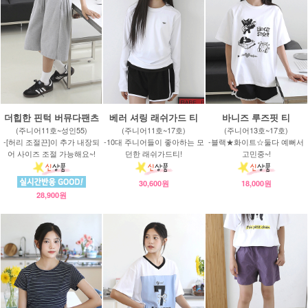
더힙한 핀턱 버뮤다팬츠
베러 셔링 래쉬가드 티
바니즈 루즈핏 티
(주니어11호~성인55)
(주니어11호~17호)
(주니어13호~17호)
-[허리 조절끈]이 추가 내장되
-10대 주니어들이 좋아하는 모
-블랙★화이트☆둘다 예뻐서
어 사이즈 조절 가능해요~!
던한 래쉬가드티!
고민중~!
30,600원
18,000원
28,900원