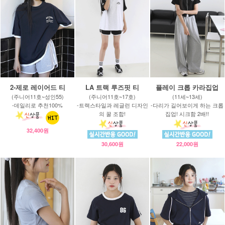
2-제로 레이어드 티
LA 트랙 루즈핏 티
플레이 크롭 카라집업
(주니어11호~성인55)
(주니어11호~17호)
(11세~13세)
-데일리로 추천100%
-트랙스타일과 레글런 디자인
-다리가 길어보이게 하는 크롭
의 꿀 조합!
집업! 시크함 2배!!
32,400원
30,600원
22,000원