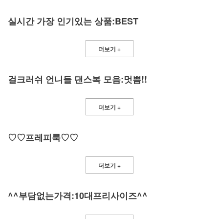
실시간 가장 인기있는 상품:BEST
더보기 +
걸크러쉬 언니들 댄스복 모음:멋쁨!!
더보기 +
♡♡프레피룩♡♡
더보기 +
^^부담없는가격:10대프리사이즈^^