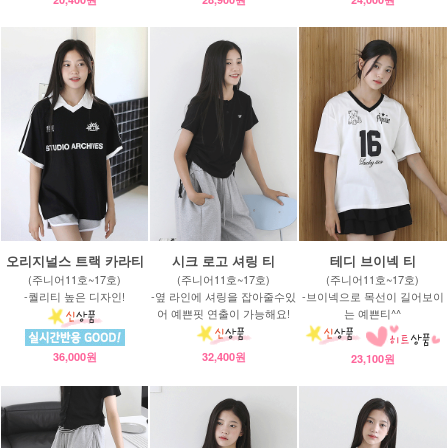
오리지널스 트랙 카라티
시크 로고 셔링 티
테디 브이넥 티
(주니어11호~17호)
(주니어11호~17호)
(주니어11호~17호)
-퀄리티 높은 디자인!
-옆 라인에 셔링을 잡아줄수있
-브이넥으로 목선이 길어보이
어 예쁜핏 연출이 가능해요!
는 예쁜티^^
36,000원
32,400원
23,100원