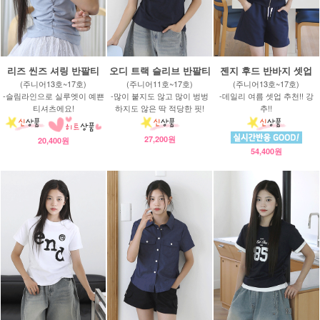
리즈 씬즈 셔링 반팔티
오디 트랙 슬리브 반팔티
젠지 후드 반바지 셋업
(주니어13호~17호)
(주니어11호~17호)
(주니어13호~17호)
-슬림라인으로 실루엣이 예쁜
-많이 붙지도 않고 많이 벙벙
-데일리 여름 셋업 추천!! 강
티셔츠에요!
하지도 않은 딱 적당한 핏!
추!!
27,200원
20,400원
54,400원