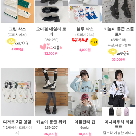
그린 삭스
오마걸 데일리 로
블루 삭스
키높이 통굽 스쿨
퍼
로퍼
(프리사이즈)
(프리사이즈)
(230~250)
(225~245)
-무광,유광 2종류
4,000원
4,000원
32,000원
33,000원
디저트 3줄 양말
키높이 통굽 워커
아틀란타 캡
미니파우치 리얼
백팩
(12세이상 프리사이
(225~250)
6color
즈)
탈부착 가능한 미니파
36,000원
18,000원