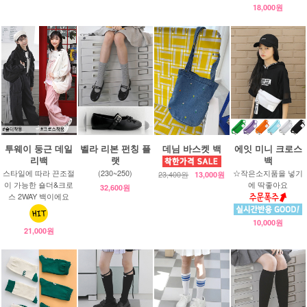
18,000원
투웨이 둥근 데일
벨라 리본 펀칭 플
데님 바스켓 백
에잇 미니 크로스
리백
랫
백
스타일에 따라 끈조절
(230~250)
☆작은소지품을 넣기
23,400원
13,000원
이 가능한 숄더&크로
에 딱좋아요
32,600원
스 2WAY 백이에요
10,000원
21,000원