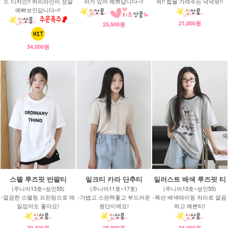
드 디자인!! 허리라인이 정말
러가 있어 예쁘답니다~!!
릭!! 힙을 가려주는 넉넉핏!!
예뻐보인답니다~!!
21,000원
25,500원
34,000원
스팰 루즈핏 반팔티
밀크티 카라 단추티
일러스트 배색 루즈핏 티
(주니어13호~성인55)
(주니어11호~17호)
(주니어13호~성인55)
-깔끔한 스팰링 프린팅으로 매
-가볍고 스판력좋고 부드러운
-목선 배색테이핑 처리로 깔끔
일입어도 좋아요!
원단이에요!
하고 예쁜티!
20,400원
28,900원
24,000원