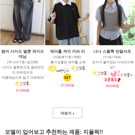
썸머 사이드 벌룬 와이드
에어홀 져지 카라 티
나나 스쿨룩 반팔셔츠
데님
(아동복11호~19호)
(11세~13세)
(주니어11호~성인55)
-통기성좋은 에어홀 소재
-조끼가 붙어있는 디자인이에
-사이드 벌룬핏으로 골반라인
요!!
이 여유있어요
-여름데님으로 얇고 가벼워요!
27,200원
29,000원
51,000원
더보기 +
모델이 입어보고 추천하는 제품: 지율픽!!