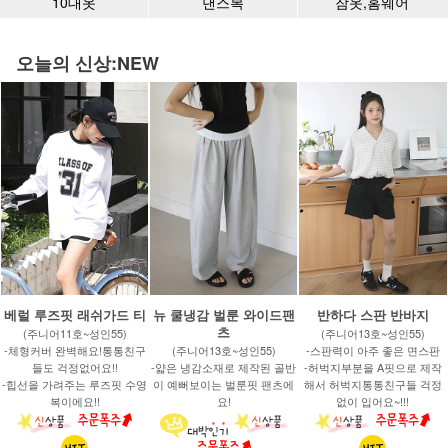
10대옷
댄스복
잠옷,홈웨어
오늘의 신상:NEW
베럴 루즈핏 래쉬가드 티
뉴 쿨냉감 벌룬 와이드팬
반하다 스판 반바지
츠
(주니어11호~성인55)
(주니어13호~성인55)
-체형커버 완벽해요!통통친구
(주니어13호~성인55)
-스판력이 아주 좋은 면스판
들도 걱정없어요!!
-얇은 냉감소재로 제작된 골반
-허벅지부분을 A핏으로 제작
-힙선을 가려주는 루즈핏 수영
이 예뻐보이는 벌룬핏 팬츠에
해서 허벅지통통친구들 걱정
복이에요!!
요!
없이 입어요~!!!