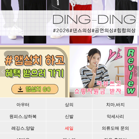
아우터
상의
치마,바지
원피스,상하복
신발
악세사리
레깅스,양말
세일
의류도매 문의