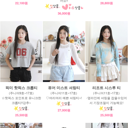
어요!!
22,100원
28,800원
36,000원
픽미 핫픽스 크롭티
퓨어 미스트 셔링티
리조트 시스루 티
(주니어9호~17호)
(주니어11호~17호)
(주니어11호~17호)
☆핫픽스 포인트로 유니크한
♡여리여리 예쁜 셔링티~!
-옆라인에 셔링을 잡을수있어
크롭티!!강추~
서 기장조절이 가능해요!
27,000원
25,500원
25,500원