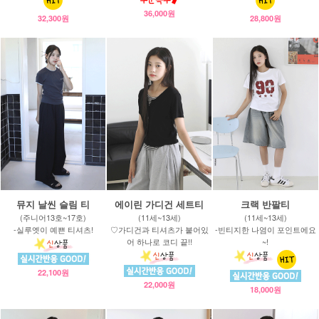
36,000원
32,300원
28,800원
뮤지 날씬 슬림 티
에이린 가디건 세트티
크랙 반팔티
(주니어13호~17호)
(11세~13세)
(11세~13세)
-실루엣이 예쁜 티셔츠!
♡가디건과 티셔츠가 붙어있
-빈티지한 나염이 포인트에요
어 하나로 코디 끝!!
~!
22,100원
22,000원
18,000원