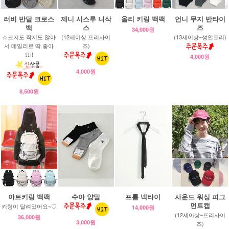
러비 반달 크로스
제니 시스루 니삭
올리 키링 백팩
언니 무지 반타이
백
스
즈
34,000원
☆크지도 작지도 않아
(12세이상 프리사이
(13세이상~성인프리)
서 데일리로 딱 좋아
즈)
요!!
4,000원
4,000원
8,500원
아트키링 백팩
수아 양말
프롬 넥타이
사운드 워싱 피그
먼트캡
키링이 달려있어요~♡
14,000원
(12세이상~프리사이
36,000원
3,000원
즈)