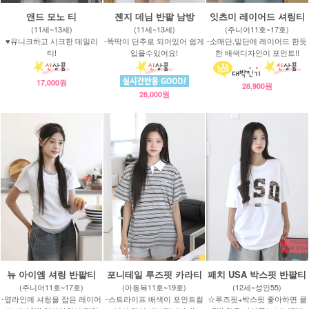
앤드 모노 티
젠지 데님 반팔 남방
잇츠미 레이어드 셔링티
(11세~13세)
(11세~13세)
(주니어11호~17호)
♥유니크하고 시크한 데일리
-똑딱이 단추로 되어있어 쉽게
-소매단,밑단에 레이어드 한듯
티!
입을수있어요!
한 배색디자인이 포인트!!
17,000원
28,900원
28,000원
뉴 아이엠 셔링 반팔티
포니테일 루즈핏 카라티
패치 USA 박스핏 반팔티
(주니어11호~17호)
(아동복11호~19호)
(12세~성인55)
-옆라인에 셔링을 잡은 레이어
-스트라이프 배색이 포인트컬
☆루즈핏+박스핏 좋아하면 클