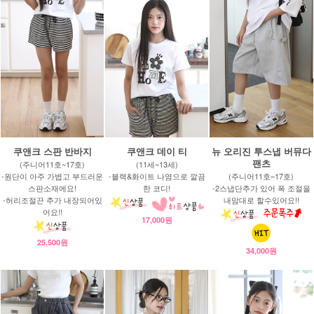
쿠앤크 스판 반바지
쿠앤크 데이 티
뉴 오리진 투스냅 버뮤다
팬츠
(주니어11호~17호)
(11세~13세)
-원단이 아주 가볍고 부드러운
-블랙&화이트 나염으로 깔끔
(주니어11호~17호)
스판소재에요!
한 코디!
-2스냅단추가 있어 폭 조절을
-허리조절끈 추가 내장되어있
내맘대로 할수있어요!!
어요!!
17,000원
25,500원
34,000원