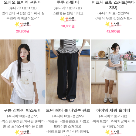
오레오 브이넥 셔링티
투투 라벨 티
피크닉 프릴 스커트(속바
지O)
(주니어11호~17호)
(주니어11호~17호)
-옆라인에 셔링을 잡아줘서 실
-스판좋은 원단이에요!
(주니어13호~성인55)
루엣이 예뻐보여요~^^
♡핀터 무드 감성스커트~
28,900원
28,200원
42,500원
구름 강아지 박스핏티
모던 썸머 쿨 나일론 팬츠
아이엠 셔링 숄더티
(주니어13호~성인55)
(주니어13호~성인55)
(주니어11호~17호)
-박스핏,루즈핏,여유핏 좋아하
-여름용 나일론팬츠로 가볍고
-어깨트임이 과하지않아서 속
면 굿 초이스~! 귀여움 2배!!
드라이한 소재에요!
옷 걱정없어요!
-허리조절 끈 추가내장되어있