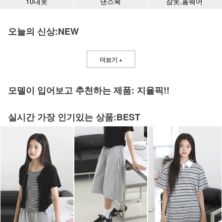
10대옷
댄스복
잠옷,홈웨어
오늘의 신상:NEW
더보기 +
모델이 입어보고 추천하는 제품: 지율픽!!
실시간 가장 인기있는 상품:BEST