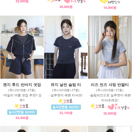
22,000원
36,000원
16,000원
젠지 후드 반바지 셋업
뮤지 날씬 슬림 티
리즈 씬즈 셔링 반팔티
(주니어13호~17호)
(주니어13호~17호)
(주니어13호~17호)
-데일리 여름 셋업 추천!! 강
-실루엣이 예쁜 티셔츠!
-슬림라인으로 실루엣이 예쁜
추!!
티셔츠에요!
22,100원
20,400원
54,400원