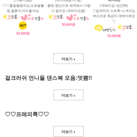
-♡♡졸얼앨범의상,프로필촬
-쿨링 원단으로 제작해서 가볍
(12세이상~성인55)
영,결혼식,아이돌의상
고 얇아요 (속바지있음)
♡입자마자 스르륵~느껴지는
부드러운 촉감이 대박이에요
♡
30,600원
34,500원
33,000원
더보기 +
걸크러쉬 언니들 댄스복 모음:멋쁨!!
더보기 +
♡♡프레피룩♡♡
더보기 +