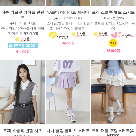
이븐 커브핏 와이드 면팬
잇츠미 레이어드 셔링티
로제 스쿨룩 벨트 스커트
츠
(주니어11호~17호)
(12세~성인55)
(주니어13호~17호)
-소매단,밑단에 레이어드 한듯
♡벨트를 함께드려요~(속바지
-커브라인이 이~~븐하게 적당
한 배색디자인이 포인트!!
ㅇ)
한 여름 면바지에요!!
28,900원
35,000원
41,400원
로제 스쿨룩 반팔 셔츠
나나 쿨링 플리츠 스커트
루미 더블 프릴스커트(속
바지O)
(11세~13세)
(주니어9호~17호)