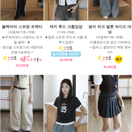
블랙러버 스트링 트랙티
캐치 후드 크롭집업
썸머 위크 벌룬 와이드 데
님
(아동복11호~19호)
(11세~13세)
★무채색코디 사랑하는 친구
★힙한 스트릿 무드의 크롭 핏
(아동복11호~19호)
들 클릭~ ★
후드집업!!
-여름원단으로 얇고 가벼워요
-옆선을 스트링으로 내맘대로
~~힙하고 골반라인 예쁜 청바
조절가능해요~!
지!!
28,000원
25,500원
45,900원