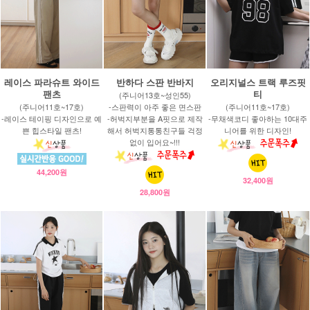
레이스 파라슈트 와이드
반하다 스판 반바지
오리지널스 트랙 루즈핏
팬츠
티
(주니어13호~성인55)
(주니어11호~17호)
-스판력이 아주 좋은 면스판
(주니어11호~17호)
-레이스 테이핑 디자인으로 예
-허벅지부분을 A핏으로 제작
-무채색코디 좋아하는 10대주
쁜 힙스타일 팬츠!
해서 허벅지통통친구들 걱정
니어를 위한 디자인!
없이 입어요~!!!
44,200원
32,400원
28,800원