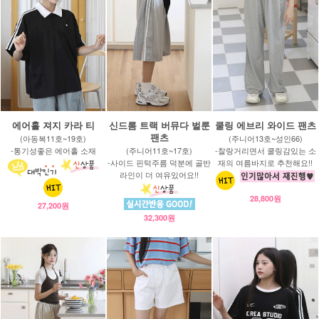
에어홀 져지 카라 티
신드롬 트랙 버뮤다 벌룬
쿨링 에브리 와이드 팬츠
팬츠
(아동복11호~19호)
(주니어13호~성인66)
-통기성좋은 에어홀 소재
(주니어11호~17호)
-찰랑거리면서 쿨링감있는 소
-사이드 핀턱주름 덕분에 골반
재의 여름바지로 추천해요!!
라인이 더 여유있어요!!
28,800원
27,200원
32,300원