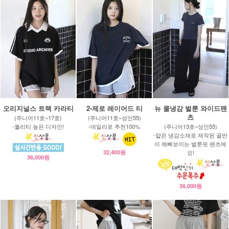
오리지널스 트랙 카라티
2-제로 레이어드 티
뉴 쿨냉감 벌룬 와이드팬
츠
(주니어11호~17호)
(주니어11호~성인55)
-퀄리티 높은 디자인!
-데일리로 추천100%
(주니어13호~성인55)
-얇은 냉감소재로 제작된 골반
이 예뻐보이는 벌룬핏 팬츠에
32,400원
요!
36,000원
36,000원