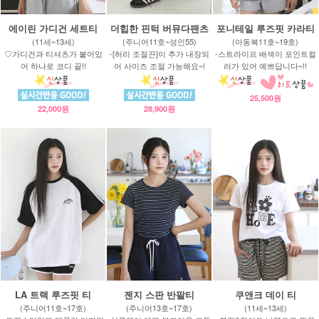
에이린 가디건 세트티
더힙한 핀턱 버뮤다팬츠
포니테일 루즈핏 카라티
(11세~13세)
(주니어11호~성인55)
(아동복11호~19호)
♡가디건과 티셔츠가 붙어있
-[허리 조절끈]이 추가 내장되
-스트라이프 배색이 포인트컬
어 하나로 코디 끝!!
어 사이즈 조절 가능해요~!
러가 있어 예쁘답니다~!!
25,500원
22,000원
28,900원
LA 트랙 루즈핏 티
젠지 스판 반팔티
쿠앤크 데이 티
(주니어11호~17호)
(주니어13호~17호)
(11세~13세)