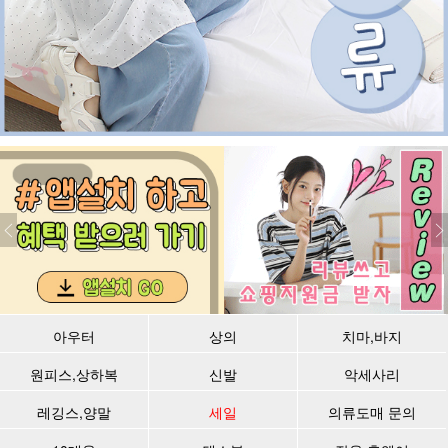
아우터
상의
치마,바지
원피스,상하복
신발
악세사리
레깅스,양말
세일
의류도매 문의