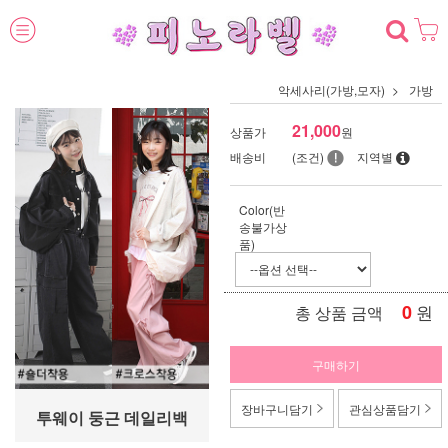
악세사리(가방,모자)
가방
21,000
상품가
원
배송비
(조건)
지역별
Color(반
송불가상
품)
0
원
총 상품 금액
구매하기
장바구니담기
관심상품담기
투웨이 둥근 데일리백