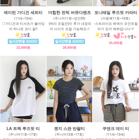
에이린 가디건 세트티
더힙한 핀턱 버뮤다팬츠
포니테일 루즈핏 카라티
(11세~13세)
(주니어11호~성인55)
(아동복11호~19호)
♡가디건과 티셔츠가 붙어있
-[허리 조절끈]이 추가 내장되
-스트라이프 배색이 포인트컬
어 하나로 코디 끝!!
어 사이즈 조절 가능해요~!
러가 있어 예쁘답니다~!!
25,500원
22,000원
28,900원
LA 트랙 루즈핏 티
젠지 스판 반팔티
쿠앤크 데이 티
(주니어11호~17호)
(주니어13호~17호)
(11세~13세)