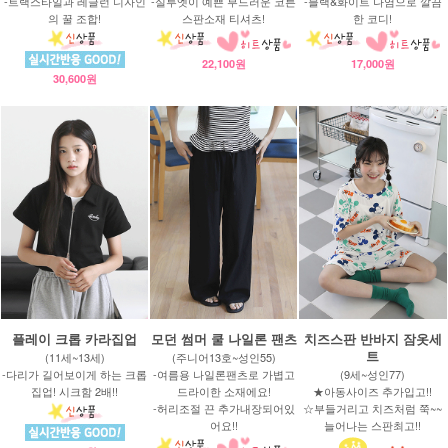
-트랙스타일과 레글런 디자인
-실루엣이 예쁜 부드러운 코튼
-블랙&화이트 나염으로 깔끔
의 꿀 조합!
스판소재 티셔츠!
한 코디!
22,100원
17,000원
30,600원
플레이 크롭 카라집업
모던 썸머 쿨 나일론 팬츠
치즈스판 반바지 잠옷세
트
(11세~13세)
(주니어13호~성인55)
-다리가 길어보이게 하는 크롭
-여름용 나일론팬츠로 가볍고
(9세~성인77)
집업! 시크함 2배!!
드라이한 소재에요!
★아동사이즈 추가입고!!
-허리조절 끈 추가내장되어있
☆부들거리고 치즈처럼 쭉~~
어요!!
늘어나는 스판최고!!