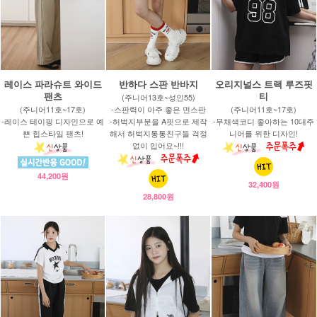
레이스 파라슈트 와이드
반하다 스판 반바지
오리지널스 트랙 루즈핏
팬츠
티
(주니어13호~성인55)
(주니어11호~17호)
-스판력이 아주 좋은 면스판
(주니어11호~17호)
-레이스 테이핑 디자인으로 예
-허벅지부분을 A핏으로 제작
-무채색코디 좋아하는 10대주
쁜 힙스타일 팬츠!
해서 허벅지통통친구들 걱정
니어를 위한 디자인!
없이 입어요~!!!
44,200원
32,400원
28,800원