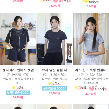
22,000원
36,000원
16,000원
젠지 후드 반바지 셋업
뮤지 날씬 슬림 티
리즈 씬즈 셔링 반팔티
(주니어13호~17호)
(주니어13호~17호)
(주니어13호~17호)
-데일리 여름 셋업 추천!! 강
-실루엣이 예쁜 티셔츠!
-슬림라인으로 실루엣이 예쁜
추!!
티셔츠에요!
22,100원
20,400원
54,400원