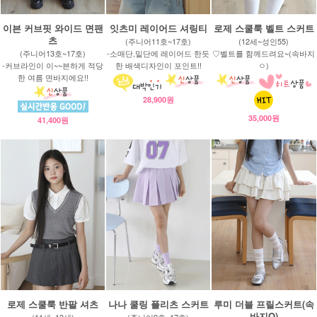
이븐 커브핏 와이드 면팬
잇츠미 레이어드 셔링티
로제 스쿨룩 벨트 스커트
츠
(주니어11호~17호)
(12세~성인55)
(주니어13호~17호)
-소매단,밑단에 레이어드 한듯
♡벨트를 함께드려요~(속바지
-커브라인이 이~~븐하게 적당
한 배색디자인이 포인트!!
ㅇ)
한 여름 면바지에요!!
28,900원
35,000원
41,400원
로제 스쿨룩 반팔 셔츠
나나 쿨링 플리츠 스커트
루미 더블 프릴스커트(속
바지O)
(11세~13세)
(주니어9호~17호)