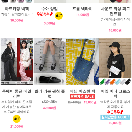
아트키링 백팩
수아 양말
프롬 넥타이
사운드 워싱 피그
먼트캡
키링이 달려있어요~♡
14,000원
(12세이상~프리사이
36,000원
3,000원
즈)
18,000원
투웨이 둥근 데일
벨라 리본 펀칭 플
데님 바스켓 백
에잇 미니 크로스
리백
랫
백
스타일에 따라 끈조절
(230~250)
☆작은소지품을 넣기
23,400원
13,000원
이 가능한 숄더&크로
에 딱좋아요
32,600원
스 2WAY 백이에요
10,000원
21,000원