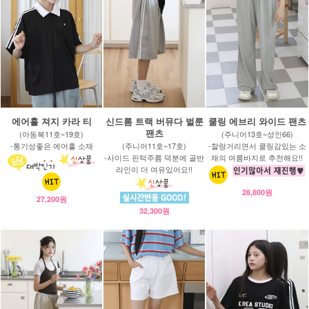
에어홀 져지 카라 티
신드롬 트랙 버뮤다 벌룬
쿨링 에브리 와이드 팬츠
팬츠
(아동복11호~19호)
(주니어13호~성인66)
-통기성좋은 에어홀 소재
(주니어11호~17호)
-찰랑거리면서 쿨링감있는 소
-사이드 핀턱주름 덕분에 골반
재의 여름바지로 추천해요!!
라인이 더 여유있어요!!
28,800원
27,200원
32,300원