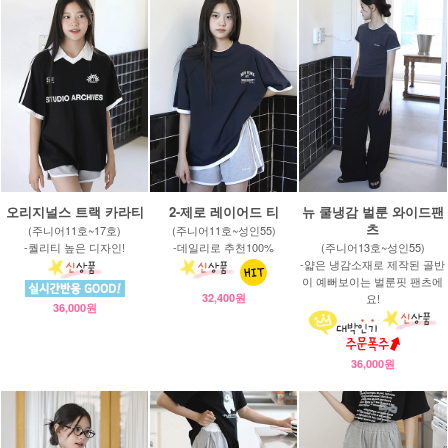
오리지널스 트랙 카라티
2-제로 레이어드 티
뉴 쿨냉감 벌룬 와이드팬
츠
(주니어11호~17호)
(주니어11호~성인55)
-퀄리티 높은 디자인!
-데일리로 추천100%
(주니어13호~성인55)
-얇은 냉감소재로 제작된 골반
이 예뻐보이는 벌룬핏 팬츠에
32,400원
요!
36,000원
36,000원