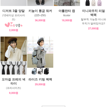
디저트 3줄 양말
키높이 통굽 워커
아틀란타 캡
미니파우치 리얼
백팩
(12세이상 프리사이
(225~250)
6color
즈)
탈부착 가능한 미니파
36,000원
18,000원
우치가 달려있어요!!
27,000원
2,000원
오마걸 프레피 넥
라이즈 키링 백팩
타이
29,000원
(프리사이즈)
9,000원