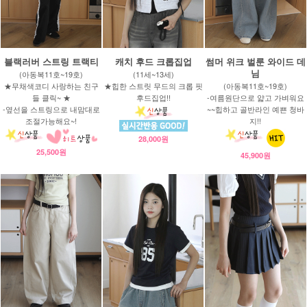
블랙러버 스트링 트랙티
캐치 후드 크롭집업
썸머 위크 벌룬 와이드 데
님
(아동복11호~19호)
(11세~13세)
★무채색코디 사랑하는 친구
★힙한 스트릿 무드의 크롭 핏
(아동복11호~19호)
들 클릭~ ★
후드집업!!
-여름원단으로 얇고 가벼워요
-옆선을 스트링으로 내맘대로
~~힙하고 골반라인 예쁜 청바
조절가능해요~!
지!!
28,000원
25,500원
45,900원