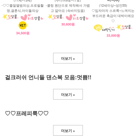
-♡♡졸얼앨범의상,프로필촬
-쿨링 원단으로 제작해서 가볍
(12세이상~성인55)
영,결혼식,아이돌의상
고 얇아요 (속바지있음)
♡입자마자 스르륵~느껴지는
부드러운 촉감이 대박이에요
♡
30,600원
34,500원
33,000원
더보기 +
걸크러쉬 언니들 댄스복 모음:멋쁨!!
더보기 +
♡♡프레피룩♡♡
더보기 +