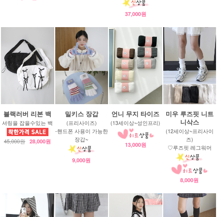
37,000원
블랙러버 리본 백
밀키스 장갑
언니 무지 타이즈
미우 루즈핏 니트
니삭스
셔링을 잡을수있는 백
(프리사이즈)
(13세이상~성인프리)
-핸드폰 사용이 가능한
(12세이상~프리사이
장갑~
즈)
45,000원
28,000원
13,000원
♡루즈핏 레그워머
9,000원
8,000원