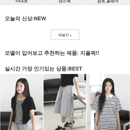
10대옷
댄스복
잠옷,홈웨어
오늘의 신상:NEW
더보기 +
모델이 입어보고 추천하는 제품: 지율픽!!
실시간 가장 인기있는 상품:BEST