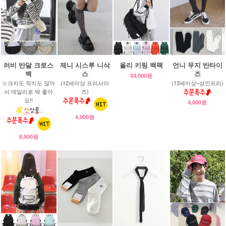
러비 반달 크로스
제니 시스루 니삭
올리 키링 백팩
언니 무지 반타이
백
스
즈
34,000원
☆크지도 작지도 않아
(12세이상 프리사이
(13세이상~성인프리)
서 데일리로 딱 좋아
즈)
요!!
4,000원
4,000원
8,500원