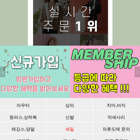
아우터
상의
치마,바지
원피스,상하복
신발
악세사리
레깅스,양말
세일
의류도매 문의