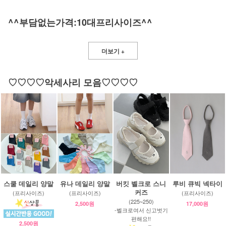
^^부담없는가격:10대프리사이즈^^
더보기 +
♡♡♡♡악세사리 모음♡♡♡♡
스쿨 데일리 양말
유나 데일리 양말
버킷 벨크로 스니
루비 큐빅 넥타이
커즈
(프리사이즈)
(프리사이즈)
(프리사이즈)
(225~250)
2,500원
17,000원
-벨크로여서 신고벗기
편해요!!
2,500원