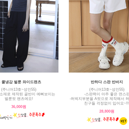
 쿨냉감 벌룬 와이드팬츠
반하다 스판 반바지
(주니어13호~성인55)
(주니어13호~성인55)
감소재로 제작된 골반이 예뻐보이는
-스판력이 아주 좋은 면스
벌룬핏 팬츠에요!
-허벅지부분을 A핏으로 제작해서 
친구들 걱정없이 입어요~!!
36,000원
28,800원