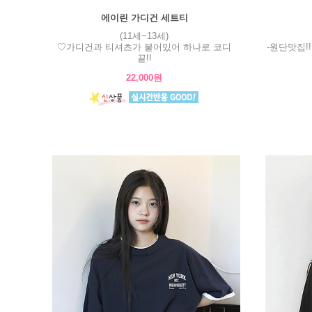
에이린 가디건 세트티
(11세~13세)
♡가디건과 티셔츠가 붙어있어 하나로 코디
-원단맛집!
끝!!
22,000원