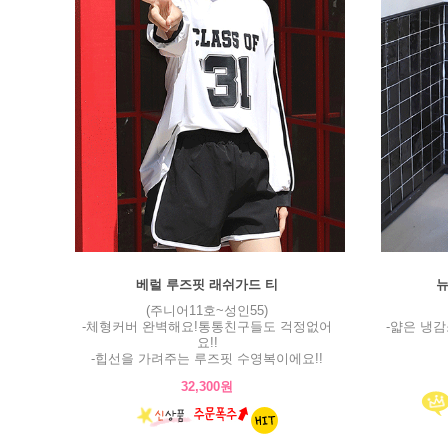
베럴 루즈핏 래쉬가드 티
뉴
(주니어11호~성인55)
-체형커버 완벽해요!통통친구들도 걱정없어
-얇은 냉
요!!
-힙선을 가려주는 루즈핏 수영복이에요!!
32,300원