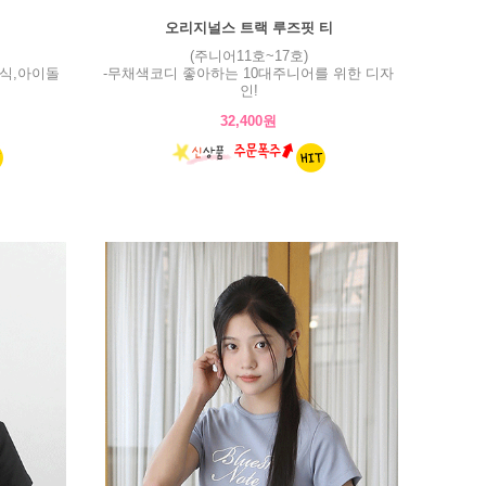
오리지널스 트랙 루즈핏 티
(주니어11호~17호)
식,아이돌
-무채색코디 좋아하는 10대주니어를 위한 디자
인!
32,400원