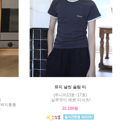
뮤지 날씬 슬림 티
(주니어13호~17호)
판
-실루엣이 예쁜 티셔츠!
허벅지통통
22,100원
!