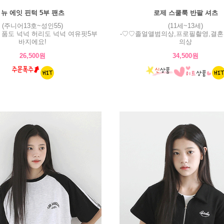
뉴 에잇 핀턱 5부 팬츠
로제 스쿨룩 반팔 셔츠
(주니어13호~성인55)
(11세~13세)
! 품도 넉넉 허리도 넉넉 여유핏5부
-♡♡졸얼앨범의상,프로필촬영,결혼
바지에요!
의상
26,500원
34,500원