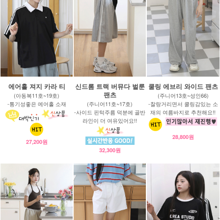
에어홀 져지 카라 티
신드롬 트랙 버뮤다 벌룬
쿨링 에브리 와이드 팬츠
팬츠
(아동복11호~19호)
(주니어13호~성인66)
-통기성좋은 에어홀 소재
(주니어11호~17호)
-찰랑거리면서 쿨링감있는 소
-사이드 핀턱주름 덕분에 골반
재의 여름바지로 추천해요!!
라인이 더 여유있어요!!
28,800원
27,200원
32,300원