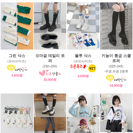
그린 삭스
오마걸 데일리 로
블루 삭스
키높이 통굽 스쿨
퍼
로퍼
(프리사이즈)
(프리사이즈)
(230~250)
(225~245)
-무광,유광 2종류
4,000원
4,000원
32,000원
33,000원