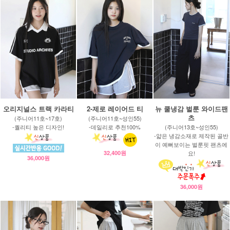
오리지널스 트랙 카라티
2-제로 레이어드 티
뉴 쿨냉감 벌룬 와이드팬
츠
(주니어11호~17호)
(주니어11호~성인55)
-퀄리티 높은 디자인!
-데일리로 추천100%
(주니어13호~성인55)
-얇은 냉감소재로 제작된 골반
이 예뻐보이는 벌룬핏 팬츠에
32,400원
요!
36,000원
36,000원