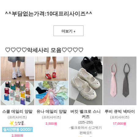
^^부담없는가격:10대프리사이즈^^
더보기 +
♡♡♡♡악세사리 모음♡♡♡♡
스쿨 데일리 양말
유나 데일리 양말
버킷 벨크로 스니
루비 큐빅 넥타이
커즈
(프리사이즈)
(프리사이즈)
(프리사이즈)
(225~250)
2,500원
17,000원
-벨크로여서 신고벗기
편해요!!
2,500원