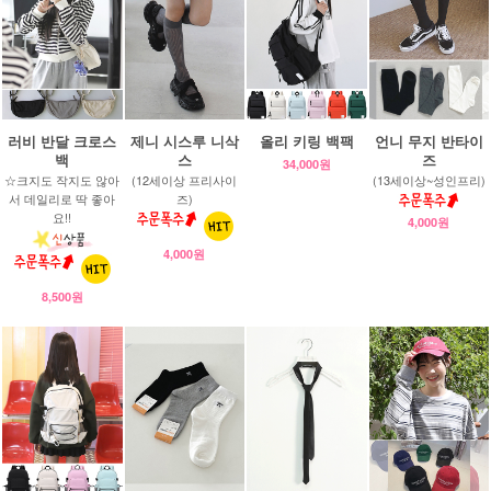
러비 반달 크로스
제니 시스루 니삭
올리 키링 백팩
언니 무지 반타이
백
스
즈
34,000원
☆크지도 작지도 않아
(12세이상 프리사이
(13세이상~성인프리)
서 데일리로 딱 좋아
즈)
요!!
4,000원
4,000원
8,500원