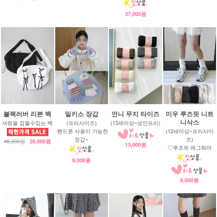
37,000원
블랙러버 리본 백
밀키스 장갑
언니 무지 타이즈
미우 루즈핏 니트
니삭스
셔링을 잡을수있는 백
(프리사이즈)
(13세이상~성인프리)
-핸드폰 사용이 가능한
(12세이상~프리사이
장갑~
즈)
45,000원
28,000원
13,000원
♡루즈핏 레그워머
9,000원
8,000원