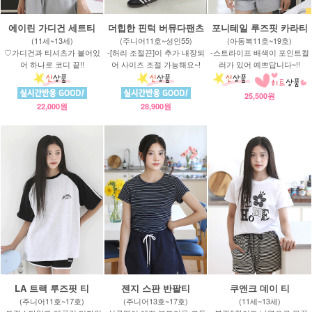
에이린 가디건 세트티
더힙한 핀턱 버뮤다팬츠
포니테일 루즈핏 카라티
(11세~13세)
(주니어11호~성인55)
(아동복11호~19호)
♡가디건과 티셔츠가 붙어있
-[허리 조절끈]이 추가 내장되
-스트라이프 배색이 포인트컬
어 하나로 코디 끝!!
어 사이즈 조절 가능해요~!
러가 있어 예쁘답니다~!!
25,500원
22,000원
28,900원
LA 트랙 루즈핏 티
젠지 스판 반팔티
쿠앤크 데이 티
(주니어11호~17호)
(주니어13호~17호)
(11세~13세)