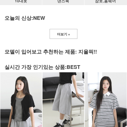
10대옷
댄스복
잠옷,홈웨어
오늘의 신상:NEW
더보기 +
모델이 입어보고 추천하는 제품: 지율픽!!
실시간 가장 인기있는 상품:BEST