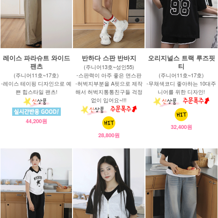
레이스 파라슈트 와이드
반하다 스판 반바지
오리지널스 트랙 루즈핏
팬츠
티
(주니어13호~성인55)
(주니어11호~17호)
-스판력이 아주 좋은 면스판
(주니어11호~17호)
-레이스 테이핑 디자인으로 예
-허벅지부분을 A핏으로 제작
-무채색코디 좋아하는 10대주
쁜 힙스타일 팬츠!
해서 허벅지통통친구들 걱정
니어를 위한 디자인!
없이 입어요~!!!
44,200원
32,400원
28,800원