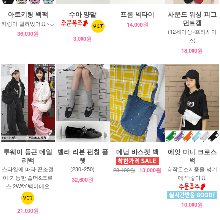
아트키링 백팩
수아 양말
프롬 넥타이
사운드 워싱 피그
먼트캡
키링이 달려있어요~♡
14,000원
(12세이상~프리사이
36,000원
3,000원
즈)
18,000원
투웨이 둥근 데일
벨라 리본 펀칭 플
데님 바스켓 백
에잇 미니 크로스
리백
랫
백
스타일에 따라 끈조절
(230~250)
☆작은소지품을 넣기
23,400원
13,000원
이 가능한 숄더&크로
에 딱좋아요
32,600원
스 2WAY 백이에요
10,000원
21,000원