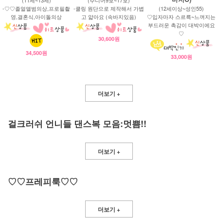
-♡♡졸얼앨범의상,프로필촬
-쿨링 원단으로 제작해서 가볍
(12세이상~성인55)
영,결혼식,아이돌의상
고 얇아요 (속바지있음)
♡입자마자 스르륵~느껴지는
부드러운 촉감이 대박이에요
♡
30,600원
34,500원
33,000원
더보기 +
걸크러쉬 언니들 댄스복 모음:멋쁨!!
더보기 +
♡♡프레피룩♡♡
더보기 +