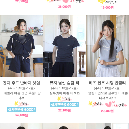
22,000원
36,000원
16,000원
젠지 후드 반바지 셋업
뮤지 날씬 슬림 티
리즈 씬즈 셔링 반팔티
(주니어13호~17호)
(주니어13호~17호)
(주니어13호~17호)
-데일리 여름 셋업 추천!! 강
-실루엣이 예쁜 티셔츠!
-슬림라인으로 실루엣이 예쁜
추!!
티셔츠에요!
22,100원
20,400원
54,400원