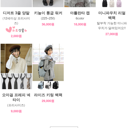
디저트 3줄 양말
키높이 통굽 워커
아틀란타 캡
미니파우치 리얼
백팩
(12세이상 프리사이
(225~250)
6color
즈)
탈부착 가능한 미니파
36,000원
18,000원
우치가 달려있어요!!
27,000원
2,000원
오마걸 프레피 넥
라이즈 키링 백팩
타이
29,000원
(프리사이즈)
9,000원