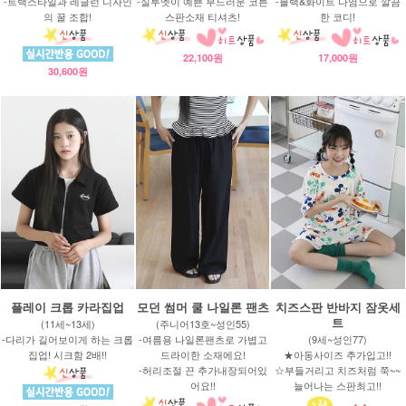
-트랙스타일과 레글런 디자인
-실루엣이 예쁜 부드러운 코튼
-블랙&화이트 나염으로 깔끔
의 꿀 조합!
스판소재 티셔츠!
한 코디!
22,100원
17,000원
30,600원
플레이 크롭 카라집업
모던 썸머 쿨 나일론 팬츠
치즈스판 반바지 잠옷세
트
(11세~13세)
(주니어13호~성인55)
-다리가 길어보이게 하는 크롭
-여름용 나일론팬츠로 가볍고
(9세~성인77)
집업! 시크함 2배!!
드라이한 소재에요!
★아동사이즈 추가입고!!
-허리조절 끈 추가내장되어있
☆부들거리고 치즈처럼 쭉~~
어요!!
늘어나는 스판최고!!