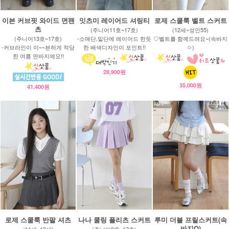
이븐 커브핏 와이드 면팬
잇츠미 레이어드 셔링티
로제 스쿨룩 벨트 스커트
츠
(주니어11호~17호)
(12세~성인55)
(주니어13호~17호)
-소매단,밑단에 레이어드 한듯
♡벨트를 함께드려요~(속바지
-커브라인이 이~~븐하게 적당
한 배색디자인이 포인트!!
ㅇ)
한 여름 면바지에요!!
28,900원
35,000원
41,400원
로제 스쿨룩 반팔 셔츠
나나 쿨링 플리츠 스커트
루미 더블 프릴스커트(속
바지O)
(11세~13세)
(주니어9호~17호)