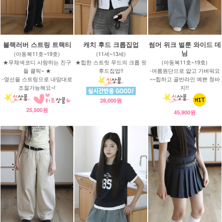
블랙러버 스트링 트랙티
캐치 후드 크롭집업
썸머 위크 벌룬 와이드 데
님
(아동복11호~19호)
(11세~13세)
★무채색코디 사랑하는 친구
★힙한 스트릿 무드의 크롭 핏
(아동복11호~19호)
들 클릭~ ★
후드집업!!
-여름원단으로 얇고 가벼워요
-옆선을 스트링으로 내맘대로
~~힙하고 골반라인 예쁜 청바
조절가능해요~!
지!!
28,000원
25,500원
45,900원