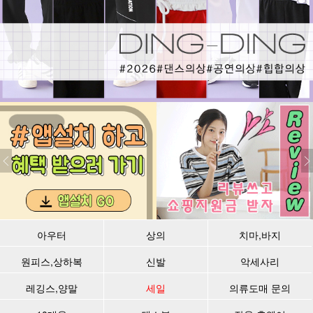
아우터
상의
치마,바지
원피스,상하복
신발
악세사리
레깅스,양말
세일
의류도매 문의