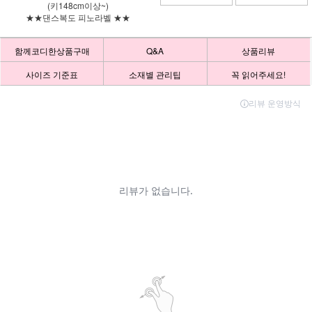
(키148cm이상~)
★★댄스복도 피노라벨 ★★
함께코디한상품구매
Q&A
상품리뷰
사이즈 기준표
소재별 관리팁
꼭 읽어주세요!