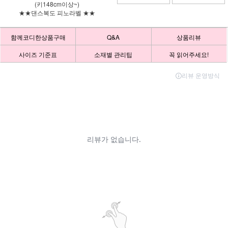
(키148cm이상~)
★★댄스복도 피노라벨 ★★
함께코디한상품구매
Q&A
상품리뷰
사이즈 기준표
소재별 관리팁
꼭 읽어주세요!