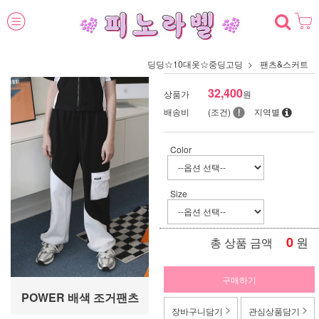
딩딩☆10대옷☆중딩고딩
팬츠&스커트
32,400
상품가
원
배송비
(조건)
지역별
Color
Size
0
원
총 상품 금액
구매하기
POWER 배색 조거팬츠
장바구니담기
관심상품담기