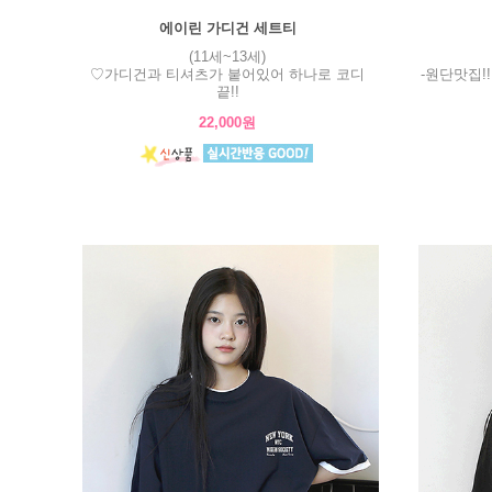
에이린 가디건 세트티
(11세~13세)
♡가디건과 티셔츠가 붙어있어 하나로 코디
-원단맛집!
끝!!
22,000원