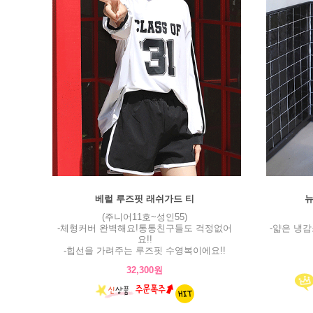
베럴 루즈핏 래쉬가드 티
뉴
(주니어11호~성인55)
-체형커버 완벽해요!통통친구들도 걱정없어
-얇은 냉
요!!
-힙선을 가려주는 루즈핏 수영복이에요!!
32,300원