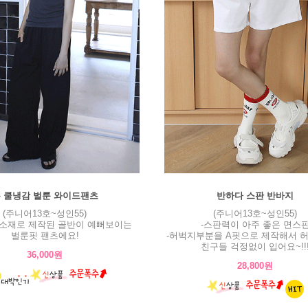
 쿨냉감 벌룬 와이드팬츠
반하다 스판 반바지
(주니어13호~성인55)
(주니어13호~성인55)
감소재로 제작된 골반이 예뻐보이는
-스판력이 아주 좋은 면스
벌룬핏 팬츠에요!
-허벅지부분을 A핏으로 제작해서 
친구들 걱정없이 입어요~!!
36,000원
28,800원