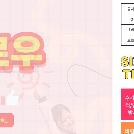
공
Q
EV
모