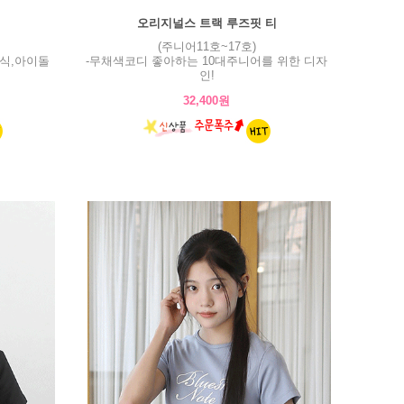
오리지널스 트랙 루즈핏 티
(주니어11호~17호)
식,아이돌
-무채색코디 좋아하는 10대주니어를 위한 디자
인!
32,400원