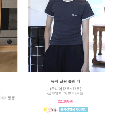
뮤지 날씬 슬림 티
(주니어13호~17호)
판
-실루엣이 예쁜 티셔츠!
허벅지통통
22,100원
!