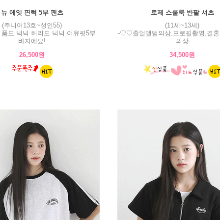
뉴 에잇 핀턱 5부 팬츠
로제 스쿨룩 반팔 셔츠
(주니어13호~성인55)
(11세~13세)
! 품도 넉넉 허리도 넉넉 여유핏5부
-♡♡졸얼앨범의상,프로필촬영,결혼
바지에요!
의상
26,500원
34,500원