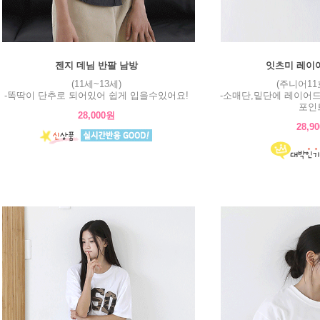
젠지 데님 반팔 남방
잇츠미 레이
(11세~13세)
(주니어11
-똑딱이 단추로 되어있어 쉽게 입을수있어요!
-소매단,밑단에 레이어
포인트
28,000원
28,9