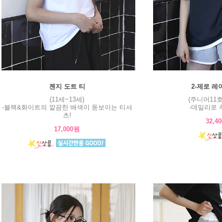
젠지 도트 티
2-제로 레
(11세~13세)
(주니어11호
-블랙&화이트의 깔끔한 배색이 돋보이는 티셔
-데일리로 
츠!
32,4
17,000원