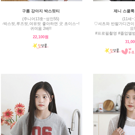
구름 강아지 박스핏티
제니 스쿨룩
(주니어13호~성인55)
(11세~
-박스핏,루즈핏,여유핏 좋아하면 굿 초이스~!
♡셔츠와 반팔가디건이
귀여움 2배!!
요!
#프로필촬영 #졸업앨
22,100원
31,0