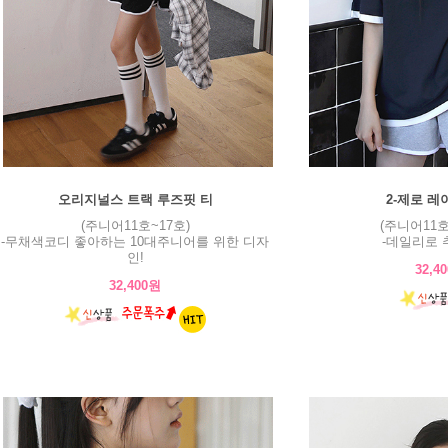
오리지널스 트랙 루즈핏 티
2-제로 레
(주니어11호~17호)
(주니어11호
-무채색코디 좋아하는 10대주니어를 위한 디자
-데일리로 
인!
32,4
32,400원