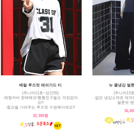
베럴 루즈핏 래쉬가드 티
뉴 쿨냉감 벌
(주니어11호~성인55)
(주니어13호
-체형커버 완벽해요!통통친구들도 걱정없어
-얇은 냉감소재로 제작
요!!
벌룬핏 팬
-힙선을 가려주는 루즈핏 수영복이에요!!
36,0
32,300원