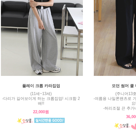
플레이 크롭 카라집업
모던 썸머 쿨
(11세~13세)
(주니어13호
-다리가 길어보이게 하는 크롭집업! 시크함 2
-여름용 나일론팬츠로 
배!!
요
-허리조절 끈 추가
22,000원
36,0