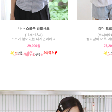
나나 스쿨룩 반팔셔츠
썸머 트로
(11세~13세)
(주니어9호
-조끼가 붙어있는 디자인이에요!!
-컬러감이 너무 예
29,000원
27,2