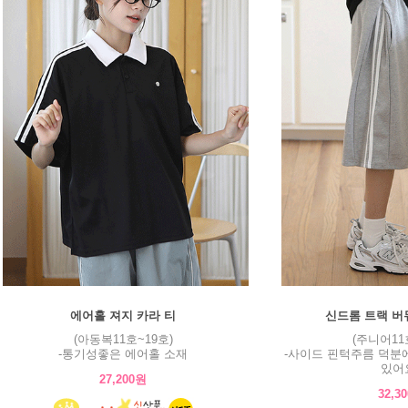
에어홀 져지 카라 티
신드롬 트랙 버
(아동복11호~19호)
(주니어11
-통기성좋은 에어홀 소재
-사이드 핀턱주름 덕분
있어요
27,200원
32,3