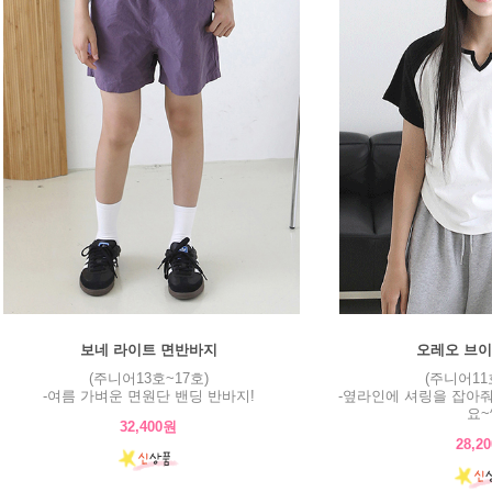
보네 라이트 면반바지
오레오 브이
(주니어13호~17호)
(주니어11
-여름 가벼운 면원단 밴딩 반바지!
-옆라인에 셔링을 잡아
요~
32,400원
28,2