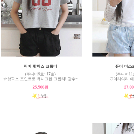
픽미 핫픽스 크롭티
퓨어 미스
(주니어9호~17호)
(주니어11
☆핫픽스 포인트로 유니크한 크롭티!!강추~
♡여리여리 예
25,500원
27,0