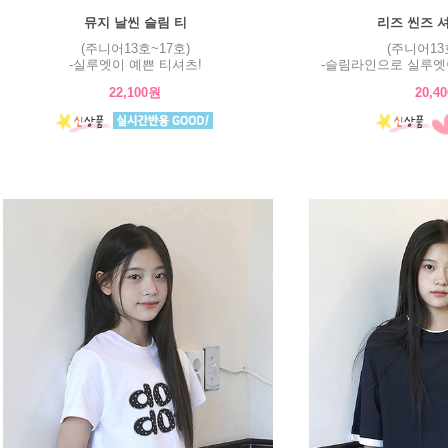
뮤지 날씬 슬림 티
리즈 씬즈 
(주니어13호~17호)
(주니어13
-실루엣이 예쁜 티셔츠!
-슬림라인으로 실루엣
22,100원
20,4