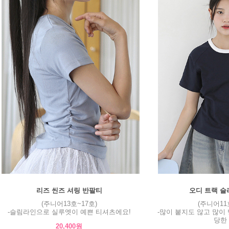
리즈 씬즈 셔링 반팔티
오디 트랙 슬
(주니어13호~17호)
(주니어11
-슬림라인으로 실루엣이 예쁜 티셔츠에요!
-많이 붙지도 않고 많이
당한 
20,400원