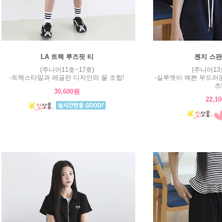
LA 트랙 루즈핏 티
젠지 스판
(주니어11호~17호)
(주니어13
-트랙스타일과 레글런 디자인의 꿀 조합!
-실루엣이 예쁜 부드러
츠
30,600원
22,1