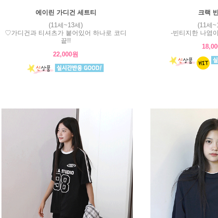
에이린 가디건 세트티
크랙 
(11세~13세)
(11세~
♡가디건과 티셔츠가 붙어있어 하나로 코디
-빈티지한 나염이
끝!!
18,0
22,000원