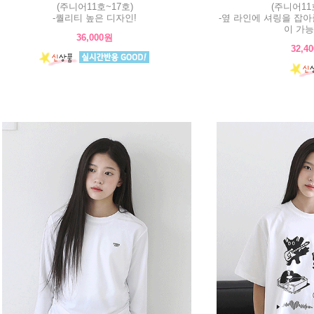
(주니어11호~17호)
(주니어11
-퀄리티 높은 디자인!
-옆 라인에 셔링을 잡
이 가능
36,000원
32,4