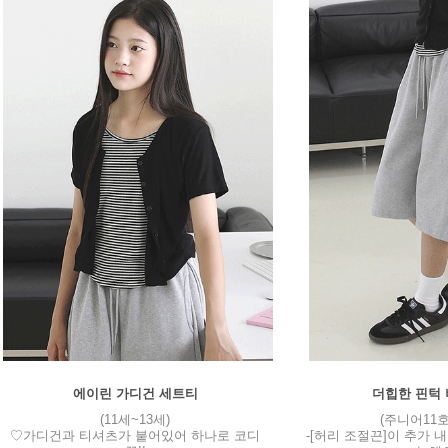
에이린 가디건 세트티
더힙한 핀턱
(11세~13세)
(주니어11호
♡가디건과 티셔츠가 붙어있어 하나로 코디
-[허리 조절끈]이 추가 