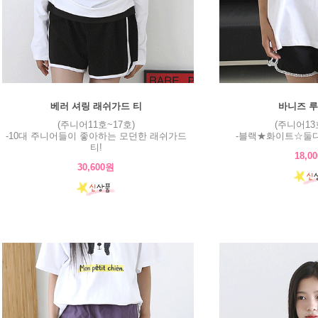
베러 셔링 래쉬가드 티
바니즈 루
(주니어11호~17호)
(주니어13
-10대 주니어들이 좋아하는 모던한 래쉬가드
-블랙★화이트☆둘다
티!
18,0
30,600원