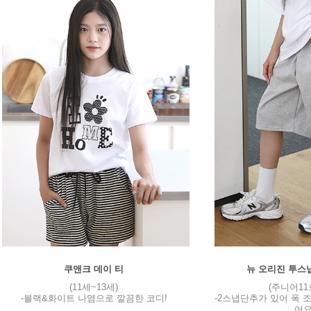
쿠앤크 데이 티
뉴 오리진 투스
(11세~13세)
(주니어11
-블랙&화이트 나염으로 깔끔한 코디!
-2스냅단추가 있어 폭 
어요