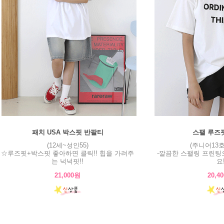
패치 USA 박스핏 반팔티
스팰 루즈
(12세~성인55)
(주니어13호
☆루즈핏+박스핏 좋아하면 클릭!! 힙을 가려주
-깔끔한 스팰링 프린팅
는 넉넉핏!!
요
21,000원
20,4