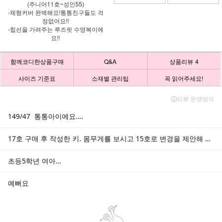
(주니어11호~성인55)
-체형커버 완벽해요!통통친구들도 걱
정없어요!!
-힙선을 가려주는 루즈핏 수영복이에
요!!
함께코디한상품구매
Q&A
상품리뷰
4
사이즈 기준표
소재별 관리팁
꼭 읽어주세요!