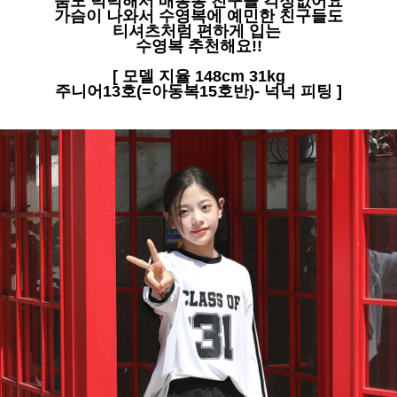
품도 넉넉해서 배통통 친구들 걱정없어요
가슴이 나와서 수영복에 예민한 친구들도
티셔츠처럼 편하게 입는
수영복 추천해요!!
[ 모델 지율 148cm 31kg
주니어13호(=아동복15호반)- 넉넉 피팅 ]