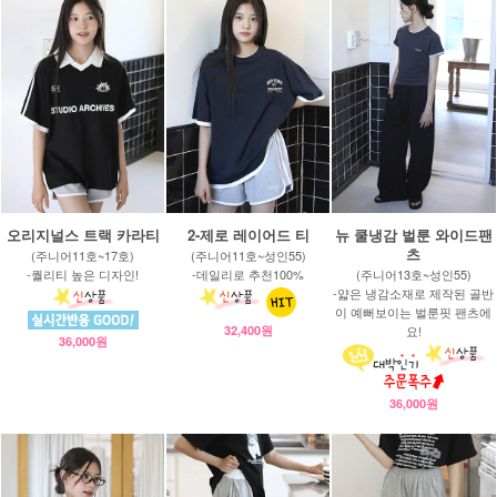
오리지널스 트랙 카라티
2-제로 레이어드 티
뉴 쿨냉감 벌룬 와이드팬
츠
(주니어11호~17호)
(주니어11호~성인55)
-퀄리티 높은 디자인!
-데일리로 추천100%
(주니어13호~성인55)
-얇은 냉감소재로 제작된 골반
이 예뻐보이는 벌룬핏 팬츠에
32,400원
요!
36,000원
36,000원