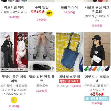
아트키링 백팩
수아 양말
프롬 넥타이
사운드 워싱 피그
먼트캡
키링이 달려있어요~♡
14,000원
(12세이상~프리사이
36,000원
3,000원
즈)
18,000원
투웨이 둥근 데일
벨라 리본 펀칭 플
데님 바스켓 백
에잇 미니 크로스
리백
랫
백
스타일에 따라 끈조절
(230~250)
☆작은소지품을 넣기
23,400원
13,000원
이 가능한 숄더&크로
에 딱좋아요
32,600원
스 2WAY 백이에요
10,000원
21,000원