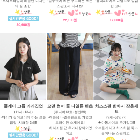
-트랙스타일과 레글런 디자인
-실루엣이 예쁜 부드러운 코튼
-블랙&화이트 나염으로 깔끔
의 꿀 조합!
스판소재 티셔츠!
한 코디!
22,100원
17,000원
30,600원
플레이 크롭 카라집업
모던 썸머 쿨 나일론 팬츠
치즈스판 반바지 잠옷세
트
(11세~13세)
(주니어13호~성인55)
-다리가 길어보이게 하는 크롭
-여름용 나일론팬츠로 가볍고
(9세~성인77)
집업! 시크함 2배!!
드라이한 소재에요!
★아동사이즈 추가입고!!
-허리조절 끈 추가내장되어있
☆부들거리고 치즈처럼 쭉~~
어요!!
늘어나는 스판최고!!