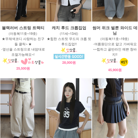
블랙러버 스트링 트랙티
캐치 후드 크롭집업
썸머 위크 벌룬 와이드 데
님
(아동복11호~19호)
(11세~13세)
★무채색코디 사랑하는 친구
★힙한 스트릿 무드의 크롭 핏
(아동복11호~19호)
들 클릭~ ★
후드집업!!
-여름원단으로 얇고 가벼워요
-옆선을 스트링으로 내맘대로
~~힙하고 골반라인 예쁜 청바
조절가능해요~!
지!!
28,000원
25,500원
45,900원