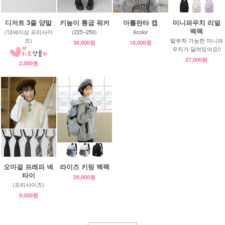
디저트 3줄 양말
키높이 통굽 워커
아틀란타 캡
미니파우치 리얼
백팩
(12세이상 프리사이
(225~250)
6color
즈)
탈부착 가능한 미니파
36,000원
18,000원
우치가 달려있어요!!
27,000원
2,000원
오마걸 프레피 넥
라이즈 키링 백팩
타이
29,000원
(프리사이즈)
9,000원