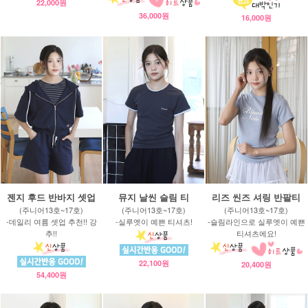
22,000원
36,000원
16,000원
젠지 후드 반바지 셋업
뮤지 날씬 슬림 티
리즈 씬즈 셔링 반팔티
(주니어13호~17호)
(주니어13호~17호)
(주니어13호~17호)
-데일리 여름 셋업 추천!! 강
-실루엣이 예쁜 티셔츠!
-슬림라인으로 실루엣이 예쁜
추!!
티셔츠에요!
22,100원
20,400원
54,400원