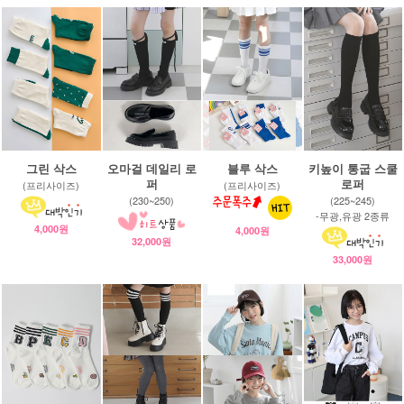
그린 삭스
오마걸 데일리 로
블루 삭스
키높이 통굽 스쿨
퍼
로퍼
(프리사이즈)
(프리사이즈)
(230~250)
(225~245)
-무광,유광 2종류
4,000원
4,000원
32,000원
33,000원