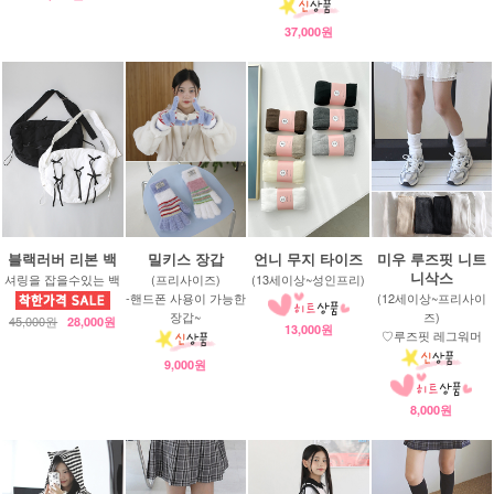
37,000원
블랙러버 리본 백
밀키스 장갑
언니 무지 타이즈
미우 루즈핏 니트
니삭스
셔링을 잡을수있는 백
(프리사이즈)
(13세이상~성인프리)
-핸드폰 사용이 가능한
(12세이상~프리사이
장갑~
즈)
45,000원
28,000원
13,000원
♡루즈핏 레그워머
9,000원
8,000원