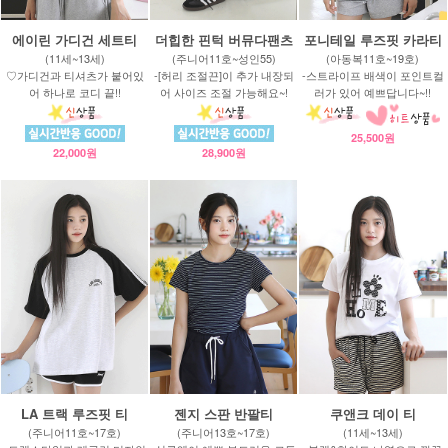
에이린 가디건 세트티
더힙한 핀턱 버뮤다팬츠
포니테일 루즈핏 카라티
(11세~13세)
(주니어11호~성인55)
(아동복11호~19호)
♡가디건과 티셔츠가 붙어있
-[허리 조절끈]이 추가 내장되
-스트라이프 배색이 포인트컬
어 하나로 코디 끝!!
어 사이즈 조절 가능해요~!
러가 있어 예쁘답니다~!!
25,500원
22,000원
28,900원
LA 트랙 루즈핏 티
젠지 스판 반팔티
쿠앤크 데이 티
(주니어11호~17호)
(주니어13호~17호)
(11세~13세)