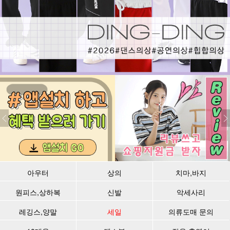
아우터
상의
치마,바지
원피스,상하복
신발
악세사리
레깅스,양말
세일
의류도매 문의