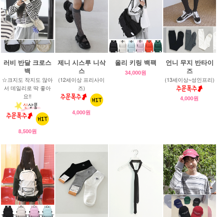
러비 반달 크로스
제니 시스루 니삭
올리 키링 백팩
언니 무지 반타이
백
스
즈
34,000원
☆크지도 작지도 않아
(12세이상 프리사이
(13세이상~성인프리)
서 데일리로 딱 좋아
즈)
요!!
4,000원
4,000원
8,500원