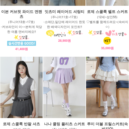
이븐 커브핏 와이드 면팬
잇츠미 레이어드 셔링티
로제 스쿨룩 벨트 스커트
츠
(주니어11호~17호)
(12세~성인55)
(주니어13호~17호)
-소매단,밑단에 레이어드 한듯
♡벨트를 함께드려요~(속바지
-커브라인이 이~~븐하게 적당
한 배색디자인이 포인트!!
ㅇ)
한 여름 면바지에요!!
28,900원
35,000원
41,400원
로제 스쿨룩 반팔 셔츠
나나 쿨링 플리츠 스커트
루미 더블 프릴스커트(속
바지O)
(11세~13세)
(주니어9호~17호)