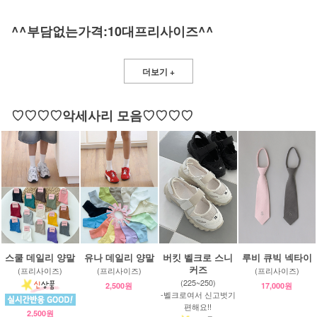
^^부담없는가격:10대프리사이즈^^
더보기 +
♡♡♡♡악세사리 모음♡♡♡♡
스쿨 데일리 양말
유나 데일리 양말
버킷 벨크로 스니
루비 큐빅 넥타이
커즈
(프리사이즈)
(프리사이즈)
(프리사이즈)
(225~250)
2,500원
17,000원
-벨크로여서 신고벗기
편해요!!
2,500원