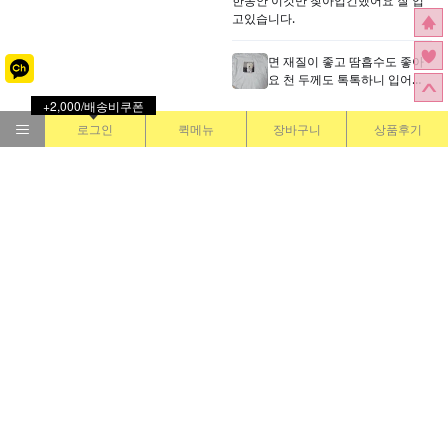
+2,000/배송비쿠폰
로그인
퀵메뉴
장바구니
상품후기
고객센터
2393-1899
월-금
AM11:00~PM05:00 /
휴일 휴무
점심
PM01:00~PM02:00
무통장 입금 정보
국민은행
445301-04-141820 /
예금주:김애경