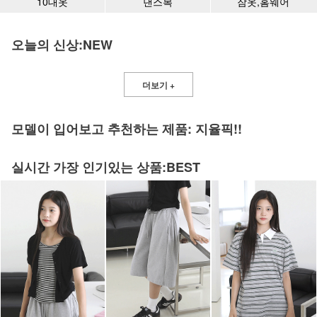
10대옷
댄스복
잠옷,홈웨어
오늘의 신상:NEW
더보기 +
모델이 입어보고 추천하는 제품: 지율픽!!
실시간 가장 인기있는 상품:BEST