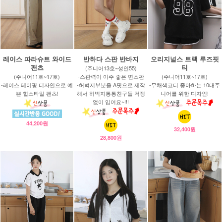
레이스 파라슈트 와이드
반하다 스판 반바지
오리지널스 트랙 루즈핏
팬츠
티
(주니어13호~성인55)
(주니어11호~17호)
-스판력이 아주 좋은 면스판
(주니어11호~17호)
-레이스 테이핑 디자인으로 예
-허벅지부분을 A핏으로 제작
-무채색코디 좋아하는 10대주
쁜 힙스타일 팬츠!
해서 허벅지통통친구들 걱정
니어를 위한 디자인!
없이 입어요~!!!
44,200원
32,400원
28,800원