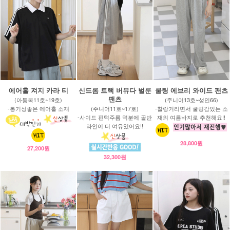
에어홀 져지 카라 티
신드롬 트랙 버뮤다 벌룬
쿨링 에브리 와이드 팬츠
팬츠
(아동복11호~19호)
(주니어13호~성인66)
-통기성좋은 에어홀 소재
(주니어11호~17호)
-찰랑거리면서 쿨링감있는 소
-사이드 핀턱주름 덕분에 골반
재의 여름바지로 추천해요!!
라인이 더 여유있어요!!
28,800원
27,200원
32,300원