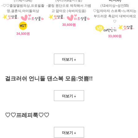
-♡♡졸얼앨범의상,프로필촬
-쿨링 원단으로 제작해서 가볍
(12세이상~성인55)
영,결혼식,아이돌의상
고 얇아요 (속바지있음)
♡입자마자 스르륵~느껴지는
부드러운 촉감이 대박이에요
♡
30,600원
34,500원
33,000원
더보기 +
걸크러쉬 언니들 댄스복 모음:멋쁨!!
더보기 +
♡♡프레피룩♡♡
더보기 +