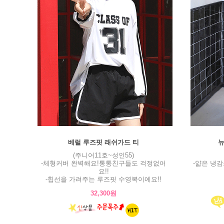
베럴 루즈핏 래쉬가드 티
뉴
(주니어11호~성인55)
-체형커버 완벽해요!통통친구들도 걱정없어
-얇은 냉
요!!
-힙선을 가려주는 루즈핏 수영복이에요!!
32,300원