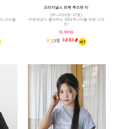
오리지널스 트랙 루즈핏 티
(주니어11호~17호)
식,아이돌
-무채색코디 좋아하는 10대주니어를 위한 디자
인!
32,400원