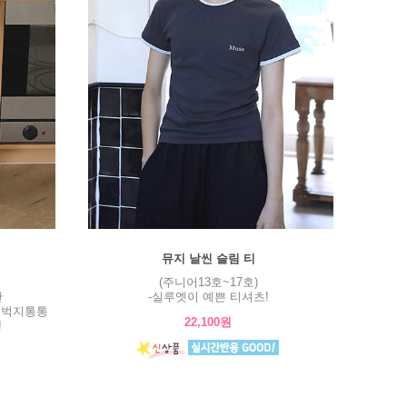
뮤지 날씬 슬림 티
(주니어13호~17호)
판
-실루엣이 예쁜 티셔츠!
허벅지통통
22,100원
!