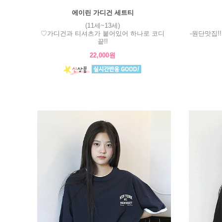
에이린 가디건 세트티
(11세~13세)
♡가디건과 티셔츠가 붙어있어 하나로 코디
-원단맛집!
끝!!
22,000원