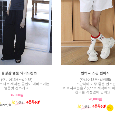
 쿨냉감 벌룬 와이드팬츠
반하다 스판 반바지
(주니어13호~성인55)
(주니어13호~성인55)
감소재로 제작된 골반이 예뻐보이는
-스판력이 아주 좋은 면스
벌룬핏 팬츠에요!
-허벅지부분을 A핏으로 제작해서 
친구들 걱정없이 입어요~!!
36,000원
28,800원