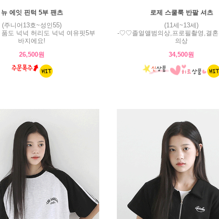
뉴 에잇 핀턱 5부 팬츠
로제 스쿨룩 반팔 셔츠
(주니어13호~성인55)
(11세~13세)
! 품도 넉넉 허리도 넉넉 여유핏5부
-♡♡졸얼앨범의상,프로필촬영,결혼
바지에요!
의상
26,500원
34,500원