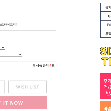
공
Q
EV
스트라이프티!
모
총 상품 금액
0
원