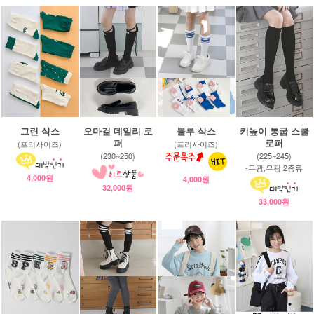
그린 삭스
오마걸 데일리 로
블루 삭스
키높이 통굽 스쿨
퍼
로퍼
(프리사이즈)
(프리사이즈)
(230~250)
(225~245)
-무광,유광 2종류
4,000원
4,000원
32,000원
33,000원