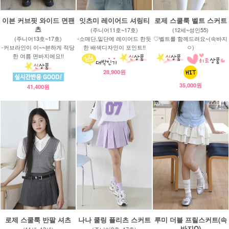
이븐 커브핏 와이드 면팬
잇츠미 레이어드 셔링티
로제 스쿨룩 벨트 스커트
츠
(주니어11호~17호)
(12세~성인55)
(주니어13호~17호)
-소매단,밑단에 레이어드 한듯
♡벨트를 함께드려요~(속바지
-커브라인이 이~~븐하게 적당
한 배색디자인이 포인트!!
ㅇ)
한 여름 면바지에요!!
28,900원
35,000원
41,400원
로제 스쿨룩 반팔 셔츠
나나 쿨링 플리츠 스커트
루미 더블 프릴스커트(속
바지O)
(11세~13세)
(주니어9호~17호)