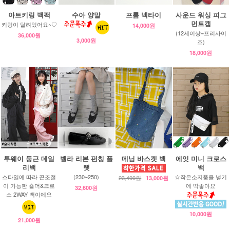
아트키링 백팩
수아 양말
프롬 넥타이
사운드 워싱 피그
먼트캡
키링이 달려있어요~♡
14,000원
(12세이상~프리사이
36,000원
3,000원
즈)
18,000원
투웨이 둥근 데일
벨라 리본 펀칭 플
데님 바스켓 백
에잇 미니 크로스
리백
랫
백
스타일에 따라 끈조절
(230~250)
☆작은소지품을 넣기
23,400원
13,000원
이 가능한 숄더&크로
에 딱좋아요
32,600원
스 2WAY 백이에요
10,000원
21,000원