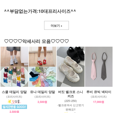
^^부담없는가격:10대프리사이즈^^
더보기 +
♡♡♡♡악세사리 모음♡♡♡♡
스쿨 데일리 양말
유나 데일리 양말
버킷 벨크로 스니
루비 큐빅 넥타이
커즈
(프리사이즈)
(프리사이즈)
(프리사이즈)
(225~250)
2,500원
17,000원
-벨크로여서 신고벗기
편해요!!
2,500원