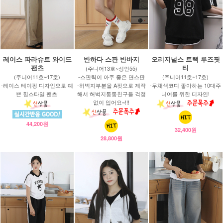
레이스 파라슈트 와이드
반하다 스판 반바지
오리지널스 트랙 루즈핏
팬츠
티
(주니어13호~성인55)
(주니어11호~17호)
-스판력이 아주 좋은 면스판
(주니어11호~17호)
-레이스 테이핑 디자인으로 예
-허벅지부분을 A핏으로 제작
-무채색코디 좋아하는 10대주
쁜 힙스타일 팬츠!
해서 허벅지통통친구들 걱정
니어를 위한 디자인!
없이 입어요~!!!
44,200원
32,400원
28,800원