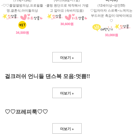
-♡♡졸얼앨범의상,프로필촬
-쿨링 원단으로 제작해서 가볍
(12세이상~성인55)
영,결혼식,아이돌의상
고 얇아요 (속바지있음)
♡입자마자 스르륵~느껴지는
부드러운 촉감이 대박이에요
♡
30,600원
34,500원
33,000원
더보기 +
걸크러쉬 언니들 댄스복 모음:멋쁨!!
더보기 +
♡♡프레피룩♡♡
더보기 +