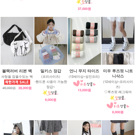
37,000원
블랙러버 리본 백
밀키스 장갑
언니 무지 타이즈
미우 루즈핏 니트
니삭스
셔링을 잡을수있는 백
(프리사이즈)
(13세이상~성인프리)
-핸드폰 사용이 가능한
(12세이상~프리사이
장갑~
즈)
45,000원
28,000원
13,000원
♡루즈핏 레그워머
9,000원
8,000원