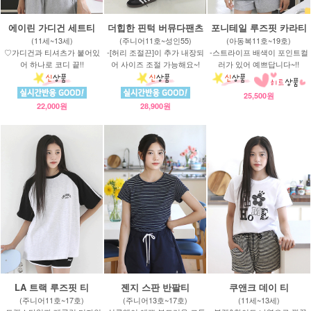
에이린 가디건 세트티
더힙한 핀턱 버뮤다팬츠
포니테일 루즈핏 카라티
(11세~13세)
(주니어11호~성인55)
(아동복11호~19호)
♡가디건과 티셔츠가 붙어있
-[허리 조절끈]이 추가 내장되
-스트라이프 배색이 포인트컬
어 하나로 코디 끝!!
어 사이즈 조절 가능해요~!
러가 있어 예쁘답니다~!!
25,500원
22,000원
28,900원
LA 트랙 루즈핏 티
젠지 스판 반팔티
쿠앤크 데이 티
(주니어11호~17호)
(주니어13호~17호)
(11세~13세)