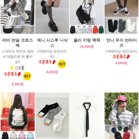
러비 반달 크로스
제니 시스루 니삭
올리 키링 백팩
언니 무지 반타이
백
스
즈
34,000원
☆크지도 작지도 않아
(12세이상 프리사이
(13세이상~성인프리)
서 데일리로 딱 좋아
즈)
요!!
4,000원
4,000원
8,500원