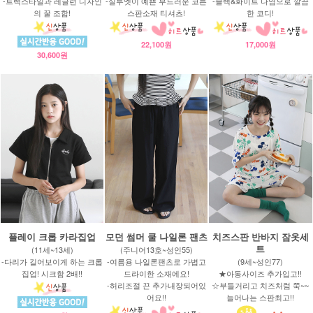
-트랙스타일과 레글런 디자인
-실루엣이 예쁜 부드러운 코튼
-블랙&화이트 나염으로 깔끔
의 꿀 조합!
스판소재 티셔츠!
한 코디!
22,100원
17,000원
30,600원
플레이 크롭 카라집업
모던 썸머 쿨 나일론 팬츠
치즈스판 반바지 잠옷세
트
(11세~13세)
(주니어13호~성인55)
-다리가 길어보이게 하는 크롭
-여름용 나일론팬츠로 가볍고
(9세~성인77)
집업! 시크함 2배!!
드라이한 소재에요!
★아동사이즈 추가입고!!
-허리조절 끈 추가내장되어있
☆부들거리고 치즈처럼 쭉~~
어요!!
늘어나는 스판최고!!