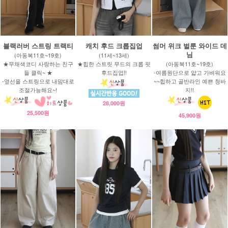
블랙러버 스트링 트랙티
캐치 후드 크롭집업
썸머 위크 벌룬 와이드 데
님
(아동복11호~19호)
(11세~13세)
★무채색코디 사랑하는 친구
★힙한 스트릿 무드의 크롭 핏
(아동복11호~19호)
들 클릭~ ★
후드집업!!
-여름원단으로 얇고 가벼워요
-옆선을 스트링으로 내맘대로
~~힙하고 골반라인 예쁜 청바
조절가능해요~!
지!!
28,000원
25,500원
45,900원