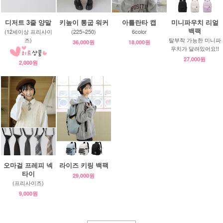
디저트 3줄 양말
키높이 통굽 워커
아틀란타 캡
미니파우치 리얼
백팩
(12세이상 프리사이
(225~250)
6color
즈)
탈부착 가능한 미니파
36,000원
18,000원
우치가 달려있어요!!
27,000원
2,000원
오마걸 프레피 넥
라이즈 키링 백팩
타이
29,000원
(프리사이즈)
9,000원