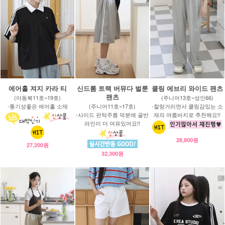
에어홀 져지 카라 티
신드롬 트랙 버뮤다 벌룬
쿨링 에브리 와이드 팬츠
팬츠
(아동복11호~19호)
(주니어13호~성인66)
-통기성좋은 에어홀 소재
(주니어11호~17호)
-찰랑거리면서 쿨링감있는 소
-사이드 핀턱주름 덕분에 골반
재의 여름바지로 추천해요!!
라인이 더 여유있어요!!
28,800원
27,200원
32,300원