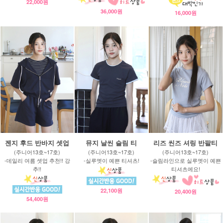
22,000원
36,000원
16,000원
젠지 후드 반바지 셋업
뮤지 날씬 슬림 티
리즈 씬즈 셔링 반팔티
(주니어13호~17호)
(주니어13호~17호)
(주니어13호~17호)
-데일리 여름 셋업 추천!! 강
-실루엣이 예쁜 티셔츠!
-슬림라인으로 실루엣이 예쁜
추!!
티셔츠에요!
22,100원
20,400원
54,400원