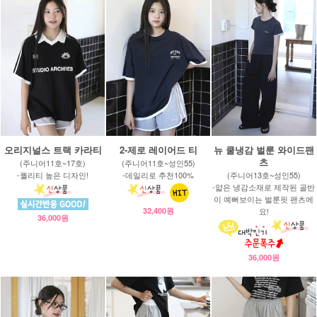
오리지널스 트랙 카라티
2-제로 레이어드 티
뉴 쿨냉감 벌룬 와이드팬
츠
(주니어11호~17호)
(주니어11호~성인55)
-퀄리티 높은 디자인!
-데일리로 추천100%
(주니어13호~성인55)
-얇은 냉감소재로 제작된 골반
이 예뻐보이는 벌룬핏 팬츠에
32,400원
요!
36,000원
36,000원