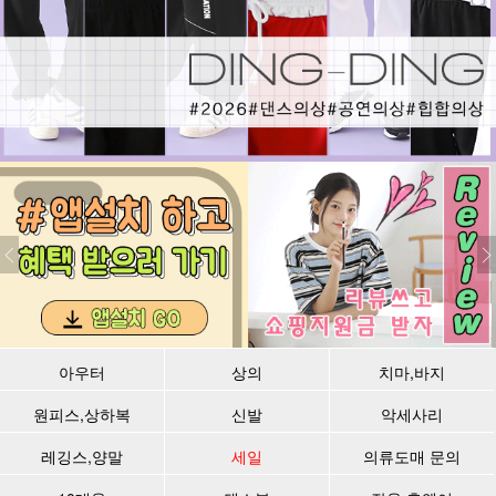
아우터
상의
치마,바지
원피스,상하복
신발
악세사리
레깅스,양말
세일
의류도매 문의