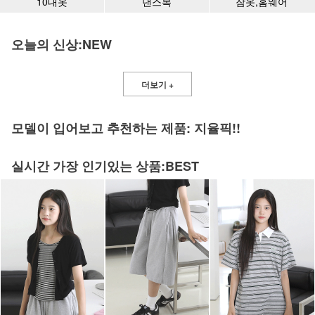
10대옷
댄스복
잠옷,홈웨어
오늘의 신상:NEW
더보기 +
모델이 입어보고 추천하는 제품: 지율픽!!
실시간 가장 인기있는 상품:BEST