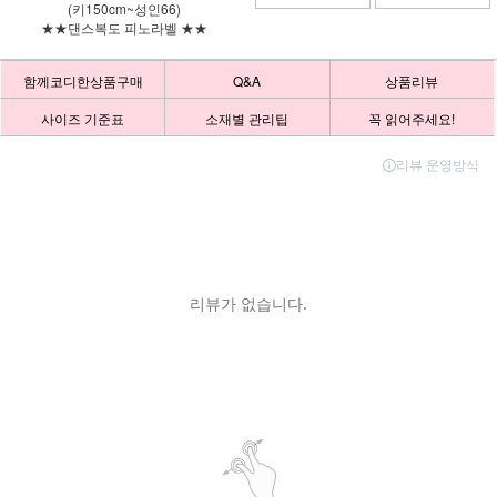
(키150cm~성인66)
★★댄스복도 피노라벨 ★★
함께코디한상품구매
Q&A
상품리뷰
사이즈 기준표
소재별 관리팁
꼭 읽어주세요!