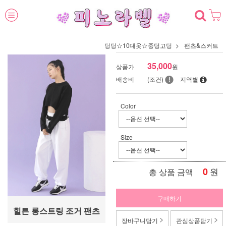
딩딩☆10대옷☆중딩고딩
팬츠&스커트
35,000
상품가
원
배송비
(조건)
지역별
Color
Size
0
원
총 상품 금액
구매하기
힐튼 롱스트링 조거 팬츠
장바구니담기
관심상품담기