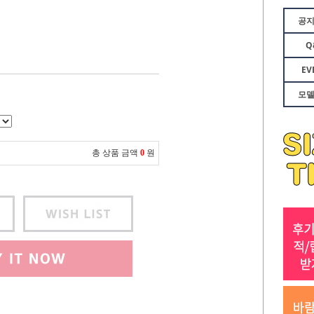
공
Q
EV
모
총 상품 금액
0
원