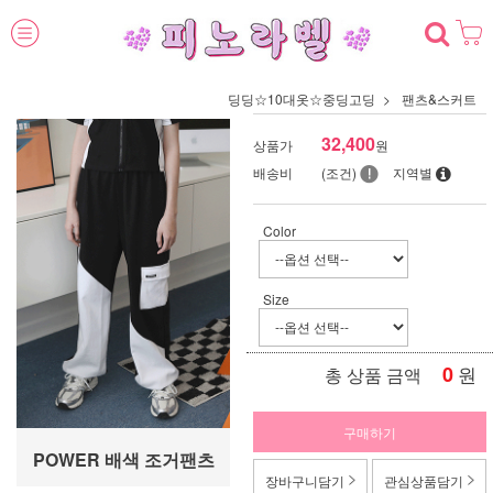
딩딩☆10대옷☆중딩고딩
팬츠&스커트
32,400
상품가
원
배송비
(조건)
지역별
Color
Size
0
원
총 상품 금액
구매하기
POWER 배색 조거팬츠
장바구니담기
관심상품담기