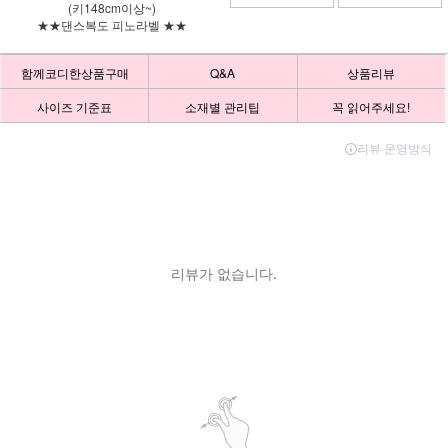
(키148cm이상~)
★★댄스복도 피노라벨 ★★
함께코디한상품구매
Q&A
상품리뷰
사이즈 기준표
소재별 관리팁
꼭 읽어주세요!