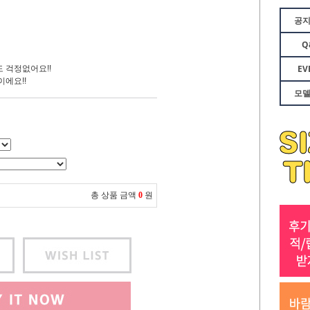
공
Q
EV
 걱정없어요!!
에요!!
모
총 상품 금액
0
원