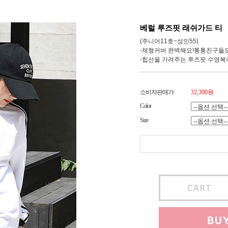
베럴 루즈핏 래쉬가드 티
(주니어11호~성인55)
-체형커버 완벽해요!통통친구들도
-힙선을 가려주는 루즈핏 수영복이
소비자판매가
32,300원
Color
Size