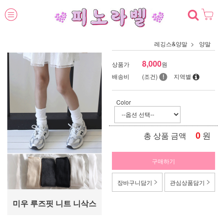
레깅스&양말
양말
8,000
상품가
원
배송비
(조건)
지역별
Color
0
원
총 상품 금액
구매하기
장바구니담기
관심상품담기
미우 루즈핏 니트 니삭스