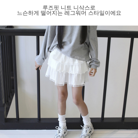
루즈핏 니트 니삭스로
느슨하게 떨어지는 레그워머 스타일이에요