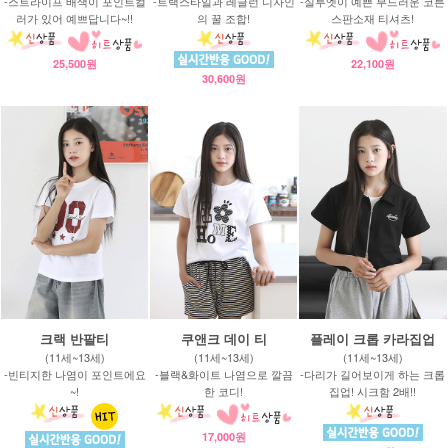
-스트라이프 배색이 포인트컬
-트랙스타일과 레글런 디자인
-실루엣이 예쁜 부드러운 코튼
러가 있어 예쁘답니다~!!
의 꿀 조합!
스판소재 티셔츠!
25,500원
22,100원
30,600원
크랙 반팔티
쿠앤크 데이 티
플레이 크롭 카라집업
(11세~13세)
(11세~13세)
(11세~13세)
-빈티지한 나염이 포인트에요
-블랙&화이트 나염으로 깔끔
-다리가 길어보이게 하는 크롭
~!
한 코디!
집업! 시크함 2배!!
17,000원