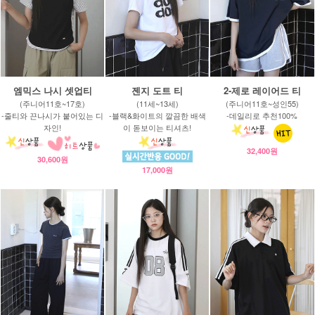
엠믹스 나시 셋업티
젠지 도트 티
2-제로 레이어드 티
(주니어11호~17호)
(11세~13세)
(주니어11호~성인55)
-줄티와 끈나시가 붙어있는 디
-블랙&화이트의 깔끔한 배색
-데일리로 추천100%
자인!
이 돋보이는 티셔츠!
32,400원
30,600원
17,000원