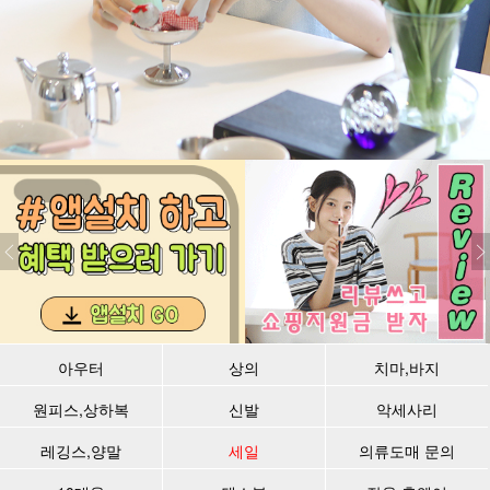
아우터
상의
치마,바지
원피스,상하복
신발
악세사리
레깅스,양말
세일
의류도매 문의