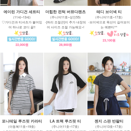
에이린 가디건 세트티
더힙한 핀턱 버뮤다팬츠
테디 브이넥 티
(11세~13세)
(주니어11호~성인55)
(주니어11호~17호)
♡가디건과 티셔츠가 붙어있
-[허리 조절끈]이 추가 내장되
-브이넥으로 목선이 길어보이
어 하나로 코디 끝!!
어 사이즈 조절 가능해요~!
는 예쁜티^^
23,100원
22,000원
28,900원
포니테일 루즈핏 카라티
LA 트랙 루즈핏 티
젠지 스판 반팔티
(아동복11호~19호)
(주니어11호~17호)
(주니어13호~17호)