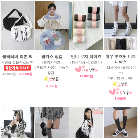
블랙러버 리본 백
밀키스 장갑
언니 무지 타이즈
미우 루즈핏 니트
니삭스
셔링을 잡을수있는 백
(프리사이즈)
(13세이상~성인프리)
-핸드폰 사용이 가능한
(12세이상~프리사이
장갑~
즈)
45,000원
28,000원
13,000원
♡루즈핏 레그워머
9,000원
8,000원