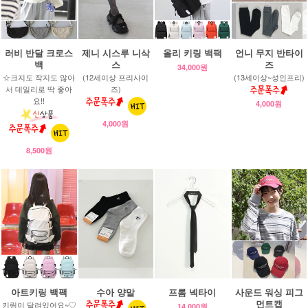
러비 반달 크로스
제니 시스루 니삭
올리 키링 백팩
언니 무지 반타이
백
스
즈
34,000원
☆크지도 작지도 않아
(12세이상 프리사이
(13세이상~성인프리)
서 데일리로 딱 좋아
즈)
요!!
4,000원
4,000원
8,500원
아트키링 백팩
수아 양말
프롬 넥타이
사운드 워싱 피그
먼트캡
키링이 달려있어요~♡
14,000원