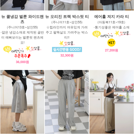
뉴 쿨냉감 벌룬 와이드팬
뉴 오리진 트랙 박스핏 티
에어홀 져지 카라 티
츠
(주니어11호~성인55)
(아동복11호~19호)
(주니어13호~성인55)
☆힙라인까지 여유있게 가려
-통기성좋은 에어홀 소재
-얇은 냉감소재로 제작된 골반
주고 팔뚝살도 가려주는 박스
이 예뻐보이는 벌룬핏 팬츠에
티!!
요!
27,200원
32,300원
36,000원