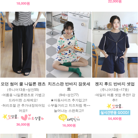
22,000원
18,000원
모던 썸머 쿨 나일론 팬츠
치즈스판 반바지 잠옷세
젠지 후드 반바지 셋업
트
(주니어13호~성인55)
(주니어13호~17호)
-여름용 나일론팬츠로 가볍고
(9세~성인77)
-데일리 여름 셋업 추천!! 강
드라이한 소재에요!
★아동사이즈 추가입고!!
추!!
-허리조절 끈 추가내장되어있
☆부들거리고 치즈처럼 쭉~~
어요!!
늘어나는 스판최고!!
54,400원
36,000원
16,000원