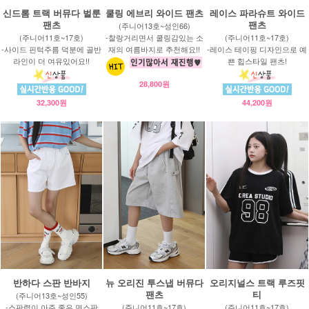
신드롬 트랙 버뮤다 벌룬
쿨링 에브리 와이드 팬츠
레이스 파라슈트 와이드
팬츠
팬츠
(주니어13호~성인66)
(주니어11호~17호)
-찰랑거리면서 쿨링감있는 소
(주니어11호~17호)
-사이드 핀턱주름 덕분에 골반
재의 여름바지로 추천해요!!
-레이스 테이핑 디자인으로 예
라인이 더 여유있어요!!
쁜 힙스타일 팬츠!
28,800원
32,300원
44,200원
반하다 스판 반바지
뉴 오리진 투스냅 버뮤다
오리지널스 트랙 루즈핏
팬츠
티
(주니어13호~성인55)
-스판력이 아주 좋은 면스판
(주니어11호~17호)
(주니어11호~17호)