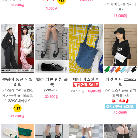
(12세이상~프리사이
36,000원
3,000원
즈)
18,000원
투웨이 둥근 데일
벨라 리본 펀칭 플
데님 바스켓 백
에잇 미니 크로스
리백
랫
백
스타일에 따라 끈조절
(230~250)
☆작은소지품을 넣기
23,400원
13,000원
이 가능한 숄더&크로
에 딱좋아요
32,600원
스 2WAY 백이에요
10,000원
21,000원