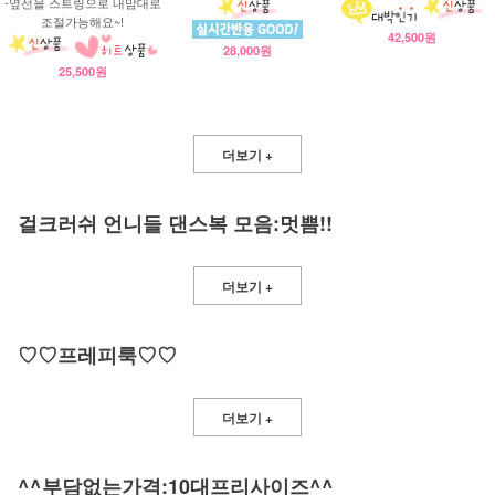
-옆선을 스트링으로 내맘대로
조절가능해요~!
42,500원
28,000원
25,500원
더보기 +
걸크러쉬 언니들 댄스복 모음:멋쁨!!
더보기 +
♡♡프레피룩♡♡
더보기 +
^^부담없는가격:10대프리사이즈^^