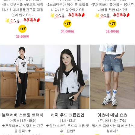
-허벅지부분을 A핏으로 제작
-2스냅단추가 있어 폭 조절을
-무채색코디 좋아하는 10대주
해서 허벅지통통친구들 걱정
내맘대로 할수있어요!!
니어를 위한 디자인!
없이 입어요~!!!
34,000원
32,400원
28,800원
블랙러버 스트링 트랙티
캐치 후드 크롭집업
잇츠미 데님 쇼츠
(아동복11호~19호)
(11세~13세)
(주니어11호~17호)
★무채색코디 사랑하는 친구
★힙한 스트릿 무드의 크롭 핏
-일자로 떨어지는 딱 예쁜 3부
들 클릭~ ★
후드집업!!
청바지!!