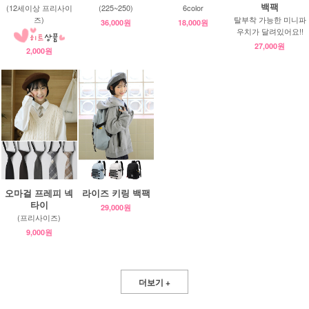
백팩
(12세이상 프리사이
(225~250)
6color
즈)
탈부착 가능한 미니파
36,000원
18,000원
우치가 달려있어요!!
27,000원
2,000원
오마걸 프레피 넥
라이즈 키링 백팩
타이
29,000원
(프리사이즈)
9,000원
더보기 +