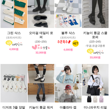
그린 삭스
오마걸 데일리 로
블루 삭스
키높이 통굽 스쿨
퍼
로퍼
(프리사이즈)
(프리사이즈)
(230~250)
(225~245)
-무광,유광 2종류
4,000원
4,000원
32,000원
33,000원
디저트 3줄 양말
키높이 통굽 워커
아틀란타 캡
미니파우치 리얼