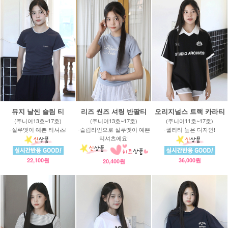
뮤지 날씬 슬림 티
리즈 씬즈 셔링 반팔티
오리지널스 트랙 카라티
(주니어13호~17호)
(주니어13호~17호)
(주니어11호~17호)
-실루엣이 예쁜 티셔츠!
-슬림라인으로 실루엣이 예쁜
-퀄리티 높은 디자인!
티셔츠에요!
22,100원
36,000원
20,400원