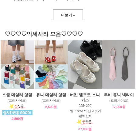
더보기 +
♡♡♡♡악세사리 모음♡♡♡♡
스쿨 데일리 양말
유나 데일리 양말
버킷 벨크로 스니
루비 큐빅 넥타이
커즈
(프리사이즈)
(프리사이즈)
(프리사이즈)
(225~250)
2,500원
17,000원
-벨크로여서 신고벗기
편해요!!
2,500원
37,000원