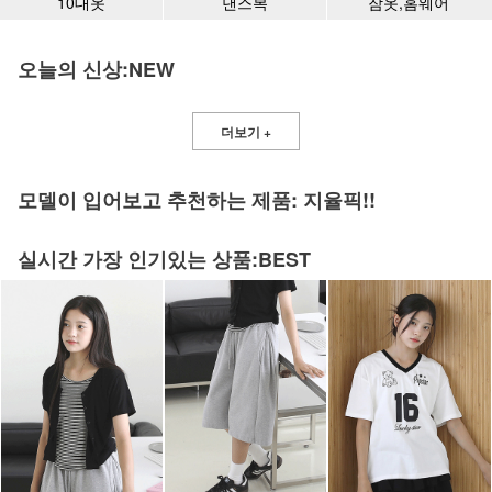
10대옷
댄스복
잠옷,홈웨어
오늘의 신상:NEW
더보기 +
모델이 입어보고 추천하는 제품: 지율픽!!
실시간 가장 인기있는 상품:BEST