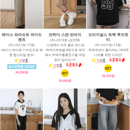
레이스 파라슈트 와이드
반하다 스판 반바지
오리지널스 트랙 루즈핏
팬츠
티
(주니어13호~성인55)
(주니어11호~17호)
-스판력이 아주 좋은 면스판
(주니어11호~17호)
-레이스 테이핑 디자인으로 예
-허벅지부분을 A핏으로 제작
-무채색코디 좋아하는 10대주
쁜 힙스타일 팬츠!
해서 허벅지통통친구들 걱정
니어를 위한 디자인!
없이 입어요~!!!
44,200원
32,400원
28,800원