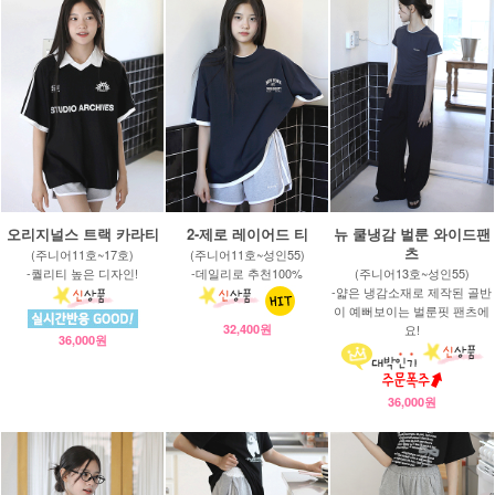
오리지널스 트랙 카라티
2-제로 레이어드 티
뉴 쿨냉감 벌룬 와이드팬
츠
(주니어11호~17호)
(주니어11호~성인55)
-퀄리티 높은 디자인!
-데일리로 추천100%
(주니어13호~성인55)
-얇은 냉감소재로 제작된 골반
이 예뻐보이는 벌룬핏 팬츠에
32,400원
요!
36,000원
36,000원