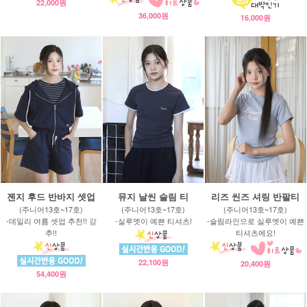
22,000원
36,000원
16,000원
젠지 후드 반바지 셋업
뮤지 날씬 슬림 티
리즈 씬즈 셔링 반팔티
(주니어13호~17호)
(주니어13호~17호)
(주니어13호~17호)
-데일리 여름 셋업 추천!! 강
-실루엣이 예쁜 티셔츠!
-슬림라인으로 실루엣이 예쁜
추!!
티셔츠에요!
22,100원
20,400원
54,400원