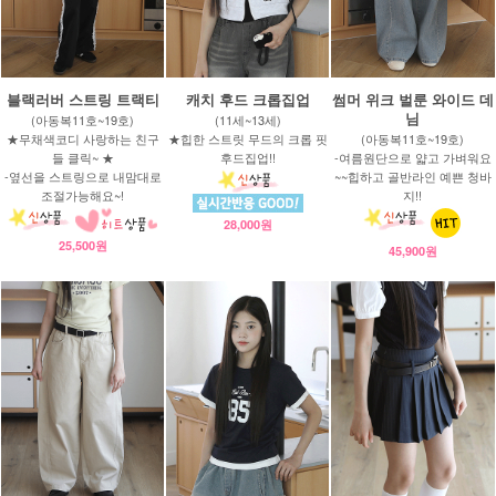
블랙러버 스트링 트랙티
캐치 후드 크롭집업
썸머 위크 벌룬 와이드 데
님
(아동복11호~19호)
(11세~13세)
★무채색코디 사랑하는 친구
★힙한 스트릿 무드의 크롭 핏
(아동복11호~19호)
들 클릭~ ★
후드집업!!
-여름원단으로 얇고 가벼워요
-옆선을 스트링으로 내맘대로
~~힙하고 골반라인 예쁜 청바
조절가능해요~!
지!!
28,000원
25,500원
45,900원