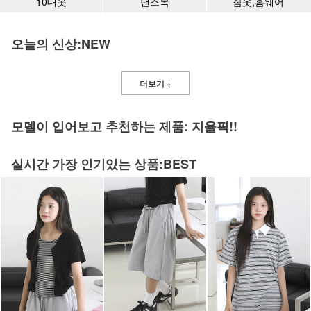
10대옷
댄스복
잠옷,홈웨어
오늘의 신상:NEW
더보기 +
모델이 입어보고 추천하는 제품: 지율픽!!
실시간 가장 인기있는 상품:BEST