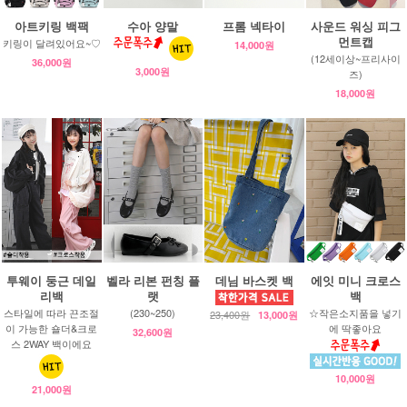
아트키링 백팩
수아 양말
프롬 넥타이
사운드 워싱 피그
먼트캡
키링이 달려있어요~♡
14,000원
(12세이상~프리사이
36,000원
3,000원
즈)
18,000원
투웨이 둥근 데일
벨라 리본 펀칭 플
데님 바스켓 백
에잇 미니 크로스
리백
랫
백
스타일에 따라 끈조절
(230~250)
☆작은소지품을 넣기
23,400원
13,000원
이 가능한 숄더&크로
에 딱좋아요
32,600원
스 2WAY 백이에요
10,000원
21,000원