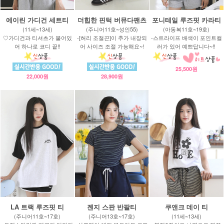
에이린 가디건 세트티
더힙한 핀턱 버뮤다팬츠
포니테일 루즈핏 카라티
(11세~13세)
(주니어11호~성인55)
(아동복11호~19호)
♡가디건과 티셔츠가 붙어있
-[허리 조절끈]이 추가 내장되
-스트라이프 배색이 포인트컬
어 하나로 코디 끝!!
어 사이즈 조절 가능해요~!
러가 있어 예쁘답니다~!!
25,500원
22,000원
28,900원
LA 트랙 루즈핏 티
젠지 스판 반팔티
쿠앤크 데이 티
(주니어11호~17호)
(주니어13호~17호)
(11세~13세)