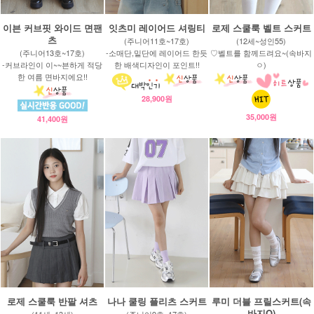
이븐 커브핏 와이드 면팬
잇츠미 레이어드 셔링티
로제 스쿨룩 벨트 스커트
츠
(주니어11호~17호)
(12세~성인55)
(주니어13호~17호)
-소매단,밑단에 레이어드 한듯
♡벨트를 함께드려요~(속바지
-커브라인이 이~~븐하게 적당
한 배색디자인이 포인트!!
ㅇ)
한 여름 면바지에요!!
28,900원
35,000원
41,400원
로제 스쿨룩 반팔 셔츠
나나 쿨링 플리츠 스커트
루미 더블 프릴스커트(속
바지O)
(11세~13세)
(주니어9호~17호)