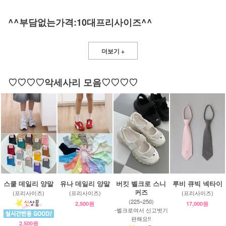
^^부담없는가격:10대프리사이즈^^
더보기 +
♡♡♡♡악세사리 모음♡♡♡♡
스쿨 데일리 양말
유나 데일리 양말
버킷 벨크로 스니
루비 큐빅 넥타이
커즈
(프리사이즈)
(프리사이즈)
(프리사이즈)
(225~250)
2,500원
17,000원
-벨크로여서 신고벗기
편해요!!
2,500원