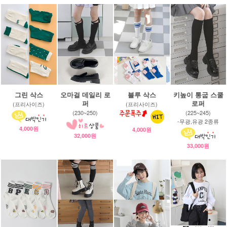
그린 삭스
오마걸 데일리 로
블루 삭스
키높이 통굽 스쿨
퍼
로퍼
(프리사이즈)
(프리사이즈)
(230~250)
(225~245)
-무광,유광 2종류
4,000원
4,000원
32,000원
33,000원