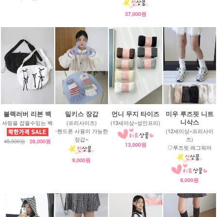
37,000원
블랙러버 리본 백
밀키스 장갑
언니 무지 타이즈
미우 루즈핏 니트
니삭스
셔링을 잡을수있는 백
(프리사이즈)
(13세이상~성인프리)
-핸드폰 사용이 가능한
(12세이상~프리사이
장갑~
즈)
45,000원
28,000원
13,000원
♡루즈핏 레그워머
9,000원
8,000원