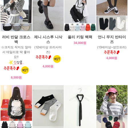
러비 반달 크로스
제니 시스루 니삭
올리 키링 백팩
언니 무지 반타이
백
스
즈
34,000원
☆크지도 작지도 않아
(12세이상 프리사이
(13세이상~성인프리)
서 데일리로 딱 좋아
즈)
요!!
4,000원
4,000원
8,500원