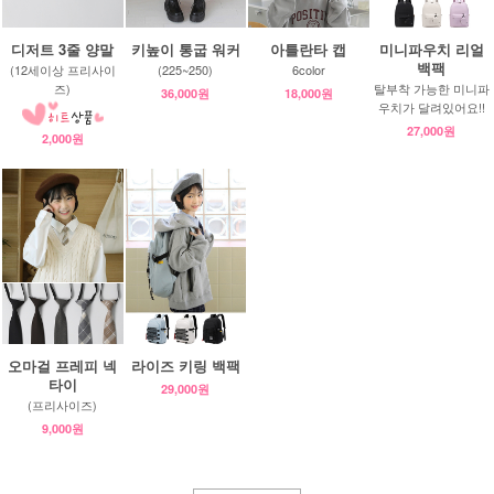
디저트 3줄 양말
키높이 통굽 워커
아틀란타 캡
미니파우치 리얼
백팩
(12세이상 프리사이
(225~250)
6color
즈)
탈부착 가능한 미니파
36,000원
18,000원
우치가 달려있어요!!
27,000원
2,000원
오마걸 프레피 넥
라이즈 키링 백팩
타이
29,000원
(프리사이즈)
9,000원