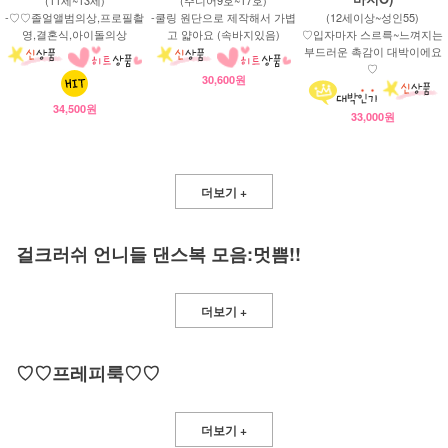
-♡♡졸얼앨범의상,프로필촬
-쿨링 원단으로 제작해서 가볍
(12세이상~성인55)
영,결혼식,아이돌의상
고 얇아요 (속바지있음)
♡입자마자 스르륵~느껴지는
부드러운 촉감이 대박이에요
♡
30,600원
34,500원
33,000원
더보기 +
걸크러쉬 언니들 댄스복 모음:멋쁨!!
더보기 +
♡♡프레피룩♡♡
더보기 +