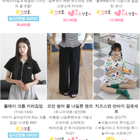
-트랙스타일과 레글런 디자인
-실루엣이 예쁜 부드러운 코튼
-블랙&화이트 나염으로 깔끔
의 꿀 조합!
스판소재 티셔츠!
한 코디!
22,100원
17,000원
30,600원
플레이 크롭 카라집업
모던 썸머 쿨 나일론 팬츠
치즈스판 반바지 잠옷세
트
(11세~13세)
(주니어13호~성인55)
-다리가 길어보이게 하는 크롭
-여름용 나일론팬츠로 가볍고
(9세~성인77)
집업! 시크함 2배!!
드라이한 소재에요!
★아동사이즈 추가입고!!
-허리조절 끈 추가내장되어있
☆부들거리고 치즈처럼 쭉~~
어요!!
늘어나는 스판최고!!