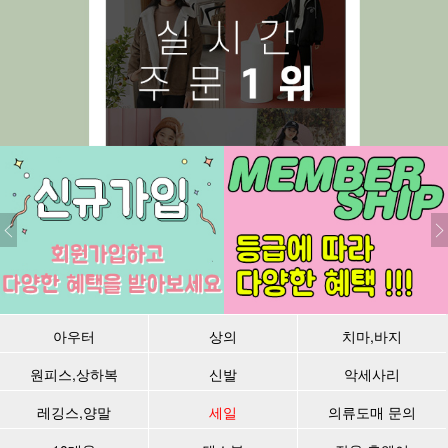
아우터
상의
치마,바지
원피스,상하복
신발
악세사리
레깅스,양말
세일
의류도매 문의