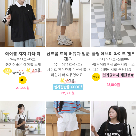
에어홀 져지 카라 티
신드롬 트랙 버뮤다 벌룬
쿨링 에브리 와이드 팬츠
팬츠
(아동복11호~19호)
(주니어13호~성인66)
-통기성좋은 에어홀 소재
(주니어11호~17호)
-찰랑거리면서 쿨링감있는 소
-사이드 핀턱주름 덕분에 골반
재의 여름바지로 추천해요!!
라인이 더 여유있어요!!
28,800원
27,200원
32,300원