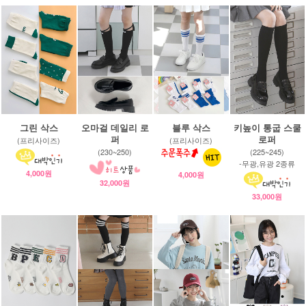
그린 삭스
오마걸 데일리 로
블루 삭스
키높이 통굽 스쿨
퍼
로퍼
(프리사이즈)
(프리사이즈)
(230~250)
(225~245)
-무광,유광 2종류
4,000원
4,000원
32,000원
33,000원