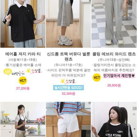
에어홀 져지 카라 티
신드롬 트랙 버뮤다 벌룬
쿨링 에브리 와이드 팬츠
팬츠
(아동복11호~19호)
(주니어13호~성인66)
-통기성좋은 에어홀 소재
(주니어11호~17호)
-찰랑거리면서 쿨링감있는 소
-사이드 핀턱주름 덕분에 골반
재의 여름바지로 추천해요!!
라인이 더 여유있어요!!
28,800원
27,200원
32,300원