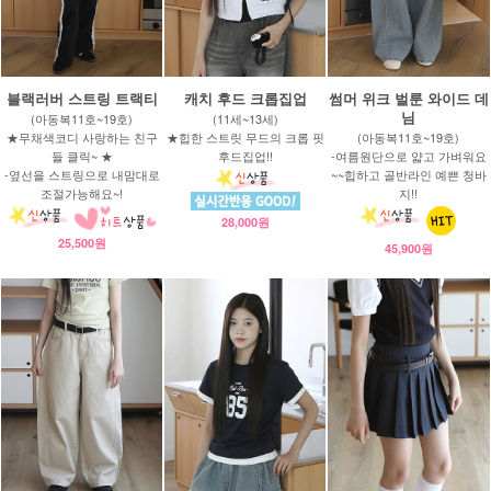
블랙러버 스트링 트랙티
캐치 후드 크롭집업
썸머 위크 벌룬 와이드 데
님
(아동복11호~19호)
(11세~13세)
★무채색코디 사랑하는 친구
★힙한 스트릿 무드의 크롭 핏
(아동복11호~19호)
들 클릭~ ★
후드집업!!
-여름원단으로 얇고 가벼워요
-옆선을 스트링으로 내맘대로
~~힙하고 골반라인 예쁜 청바
조절가능해요~!
지!!
28,000원
25,500원
45,900원