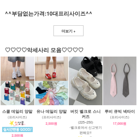
^^부담없는가격:10대프리사이즈^^
더보기 +
♡♡♡♡악세사리 모음♡♡♡♡
스쿨 데일리 양말
유나 데일리 양말
버킷 벨크로 스니
루비 큐빅 넥타이
커즈
(프리사이즈)
(프리사이즈)
(프리사이즈)
(225~250)
2,500원
17,000원
-벨크로여서 신고벗기
편해요!!
2,500원