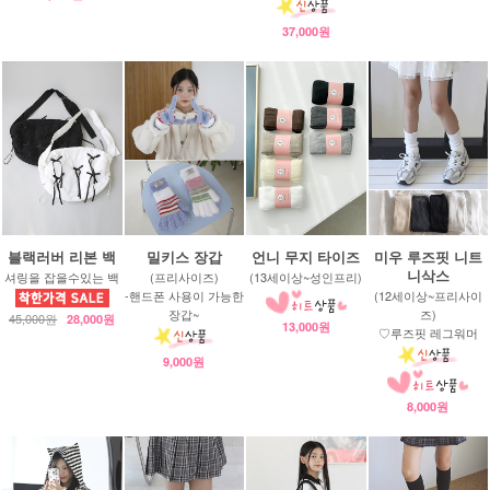
37,000원
블랙러버 리본 백
밀키스 장갑
언니 무지 타이즈
미우 루즈핏 니트
니삭스
셔링을 잡을수있는 백
(프리사이즈)
(13세이상~성인프리)
-핸드폰 사용이 가능한
(12세이상~프리사이
장갑~
즈)
45,000원
28,000원
13,000원
♡루즈핏 레그워머
9,000원
8,000원