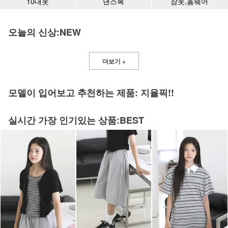
10대옷
댄스복
잠옷,홈웨어
오늘의 신상:NEW
더보기 +
모델이 입어보고 추천하는 제품: 지율픽!!
실시간 가장 인기있는 상품:BEST