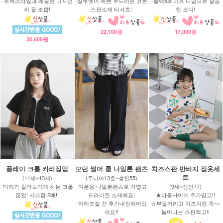
-트랙스타일과 레글런 디자인
-실루엣이 예쁜 부드러운 코튼
-블랙&화이트 나염으로 깔끔
의 꿀 조합!
스판소재 티셔츠!
한 코디!
22,100원
17,000원
30,600원
플레이 크롭 카라집업
모던 썸머 쿨 나일론 팬츠
치즈스판 반바지 잠옷세
트
(11세~13세)
(주니어13호~성인55)
-다리가 길어보이게 하는 크롭
-여름용 나일론팬츠로 가볍고
(9세~성인77)
집업! 시크함 2배!!
드라이한 소재에요!
★아동사이즈 추가입고!!
-허리조절 끈 추가내장되어있
☆부들거리고 치즈처럼 쭉~~
어요!!
늘어나는 스판최고!!