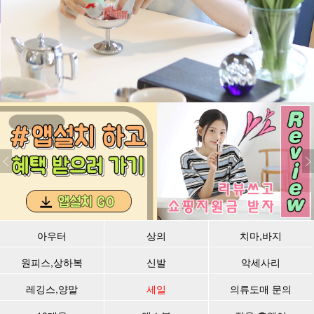
아우터
상의
치마,바지
원피스,상하복
신발
악세사리
레깅스,양말
세일
의류도매 문의