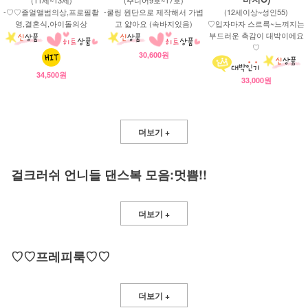
-♡♡졸얼앨범의상,프로필촬
-쿨링 원단으로 제작해서 가볍
(12세이상~성인55)
영,결혼식,아이돌의상
고 얇아요 (속바지있음)
♡입자마자 스르륵~느껴지는
부드러운 촉감이 대박이에요
♡
30,600원
34,500원
33,000원
더보기 +
걸크러쉬 언니들 댄스복 모음:멋쁨!!
더보기 +
♡♡프레피룩♡♡
더보기 +