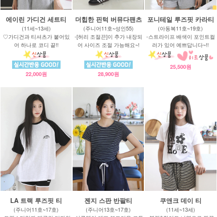
에이린 가디건 세트티
더힙한 핀턱 버뮤다팬츠
포니테일 루즈핏 카라티
(11세~13세)
(주니어11호~성인55)
(아동복11호~19호)
♡가디건과 티셔츠가 붙어있
-[허리 조절끈]이 추가 내장되
-스트라이프 배색이 포인트컬
어 하나로 코디 끝!!
어 사이즈 조절 가능해요~!
러가 있어 예쁘답니다~!!
25,500원
22,000원
28,900원
LA 트랙 루즈핏 티
젠지 스판 반팔티
쿠앤크 데이 티
(주니어11호~17호)
(주니어13호~17호)
(11세~13세)