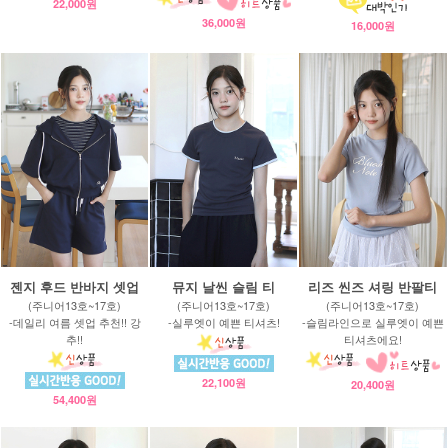
22,000원
36,000원
16,000원
젠지 후드 반바지 셋업
뮤지 날씬 슬림 티
리즈 씬즈 셔링 반팔티
(주니어13호~17호)
(주니어13호~17호)
(주니어13호~17호)
-데일리 여름 셋업 추천!! 강
-실루엣이 예쁜 티셔츠!
-슬림라인으로 실루엣이 예쁜
추!!
티셔츠에요!
22,100원
20,400원
54,400원