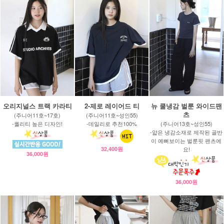
오리지널스 트랙 카라티
2-제로 레이어드 티
뉴 쿨냉감 벌룬 와이드팬
츠
(주니어11호~17호)
(주니어11호~성인55)
-퀄리티 높은 디자인!
-데일리로 추천100%
(주니어13호~성인55)
-얇은 냉감소재로 제작된 골반
이 예뻐보이는 벌룬핏 팬츠에
32,400원
요!
36,000원
36,000원