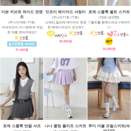
이븐 커브핏 와이드 면팬
잇츠미 레이어드 셔링티
로제 스쿨룩 벨트 스커트
츠
(주니어11호~17호)
(12세~성인55)
(주니어13호~17호)
-소매단,밑단에 레이어드 한듯
♡벨트를 함께드려요~(속바지
-커브라인이 이~~븐하게 적당
한 배색디자인이 포인트!!
ㅇ)
한 여름 면바지에요!!
28,900원
35,000원
41,400원
로제 스쿨룩 반팔 셔츠
나나 쿨링 플리츠 스커트
루미 더블 프릴스커트(속
바지O)
(11세~13세)
(주니어9호~17호)