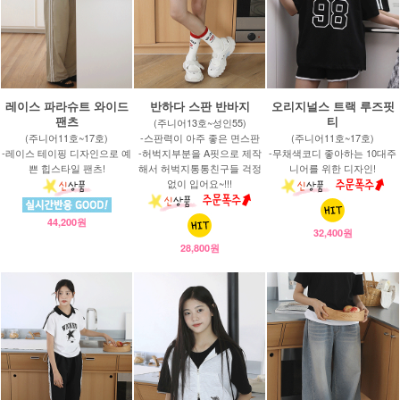
레이스 파라슈트 와이드
반하다 스판 반바지
오리지널스 트랙 루즈핏
팬츠
티
(주니어13호~성인55)
(주니어11호~17호)
-스판력이 아주 좋은 면스판
(주니어11호~17호)
-레이스 테이핑 디자인으로 예
-허벅지부분을 A핏으로 제작
-무채색코디 좋아하는 10대주
쁜 힙스타일 팬츠!
해서 허벅지통통친구들 걱정
니어를 위한 디자인!
없이 입어요~!!!
44,200원
32,400원
28,800원