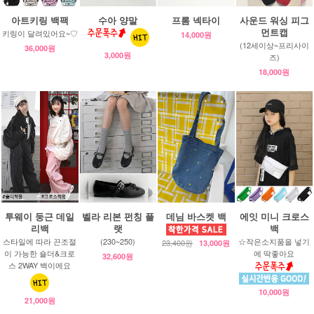
아트키링 백팩
수아 양말
프롬 넥타이
사운드 워싱 피그
먼트캡
키링이 달려있어요~♡
14,000원
(12세이상~프리사이
36,000원
3,000원
즈)
18,000원
투웨이 둥근 데일
벨라 리본 펀칭 플
데님 바스켓 백
에잇 미니 크로스
리백
랫
백
스타일에 따라 끈조절
(230~250)
☆작은소지품을 넣기
23,400원
13,000원
이 가능한 숄더&크로
에 딱좋아요
32,600원
스 2WAY 백이에요
10,000원
21,000원