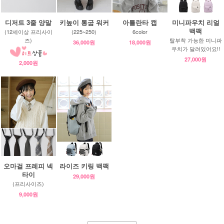
디저트 3줄 양말
키높이 통굽 워커
아틀란타 캡
미니파우치 리얼
백팩
(12세이상 프리사이
(225~250)
6color
즈)
탈부착 가능한 미니파
36,000원
18,000원
우치가 달려있어요!!
27,000원
2,000원
오마걸 프레피 넥
라이즈 키링 백팩
타이
29,000원
(프리사이즈)
9,000원