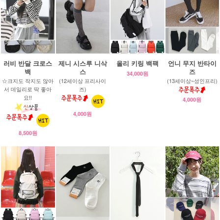
러비 반달 크로스
제니 시스루 니삭
올리 키링 백팩
언니 무지 반타이
백
스
즈
34,000원
☆크지도 작지도 않아
(12세이상 프리사이
(13세이상~성인프리)
서 데일리로 딱 좋아
즈)
요!!
4,000원
4,000원
8,500원