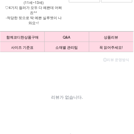
(11세~13세)
♡4가지 컬러가 모두 다 예쁜데 어쩌
죠^^
-적당한 핏으로 딱 예쁜 실루엣이 나
와요~!
함께코디한상품구매
Q&A
상품리뷰
사이즈 기준표
소재별 관리팁
꼭 읽어주세요!