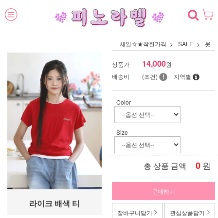
세일☆★착한가격
SALE
옷
14,000
상품가
원
배송비
(조건)
지역별
Color
Size
0
원
총 상품 금액
구매하기
라이크 배색 티
장바구니담기
관심상품담기