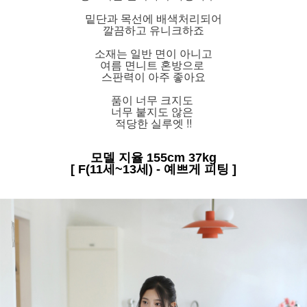
밑단과 목선에 배색처리되어
깔끔하고 유니크하죠
소재는 일반 면이 아니고
여름 면니트 혼방으로
스판력이 아주 좋아요
품이 너무 크지도
너무 붙지도 않은
적당한 실루엣 !!
모델 지율 155cm 37kg
[ F(11세~13세) - 예쁘게 피팅 ]