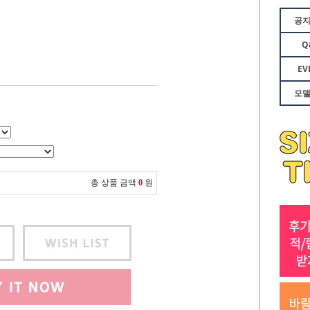
공
Q
EV
모
총 상품 금액
0
원