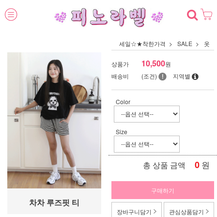
세일☆★착한가격
SALE
옷
10,500
상품가
원
배송비
(조건)
지역별
Color
Size
0
원
총 상품 금액
구매하기
차차 루즈핏 티
장바구니담기
관심상품담기