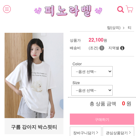
탑(상의)
티
22,100
상품가
원
배송비
(조건)
지역별
Color
Size
0
원
총 상품 금액
구매하기
구름 강아지 박스핏티
장바구니담기
관심상품담기