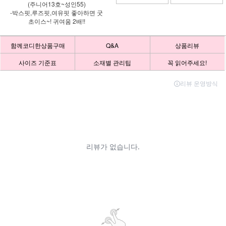
(주니어13호~성인55)
-박스핏,루즈핏,여유핏 좋아하면 굿
초이스~! 귀여움 2배!!
함께코디한상품구매
Q&A
상품리뷰
사이즈 기준표
소재별 관리팁
꼭 읽어주세요!