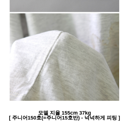
모델 지율 155cm 37kg
[ 주니어150호(=주니어15호반) - 넉넉하게 피팅 ]