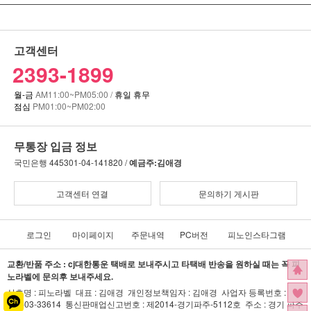
고객센터
2393-1899
월-금
AM11:00~PM05:00 /
휴일 휴무
점심
PM01:00~PM02:00
무통장 입금 정보
국민은행
445301-04-141820 /
예금주:김애경
고객센터 연결
문의하기 게시판
로그인
마이페이지
주문내역
PC버전
피노인스타그램
교환/반품 주소 : cj대한통운 택배로 보내주시고 타택배 반송을 원하실 때는 꼭 피
노라벨에 문의후 보내주세요.
상호명 : 피노라벨 대표 : 김애경 개인정보책임자 : 김애경 사업자 등록번호 :
141-03-33614 통신판매업신고번호 : 제2014-경기파주-5112호 주소 : 경기 파주