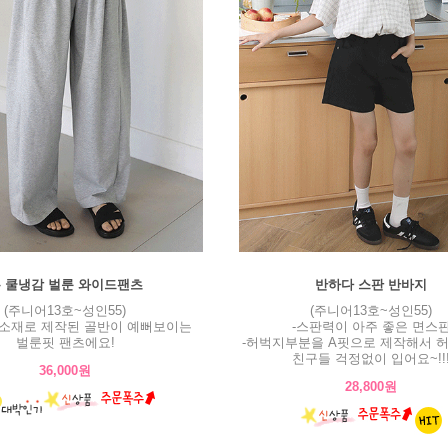
 쿨냉감 벌룬 와이드팬츠
반하다 스판 반바지
(주니어13호~성인55)
(주니어13호~성인55)
감소재로 제작된 골반이 예뻐보이는
-스판력이 아주 좋은 면스
벌룬핏 팬츠에요!
-허벅지부분을 A핏으로 제작해서 
친구들 걱정없이 입어요~!!
36,000원
28,800원