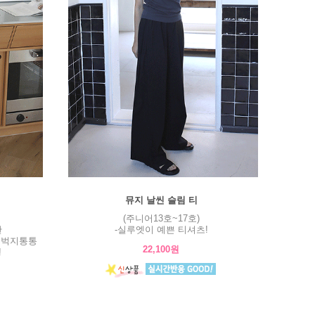
뮤지 날씬 슬림 티
(주니어13호~17호)
판
-실루엣이 예쁜 티셔츠!
허벅지통통
22,100원
!