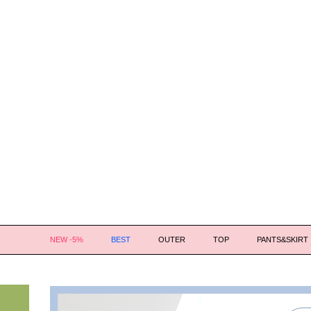
NEW -5%
BEST
OUTER
TOP
PANTS&SKIRT