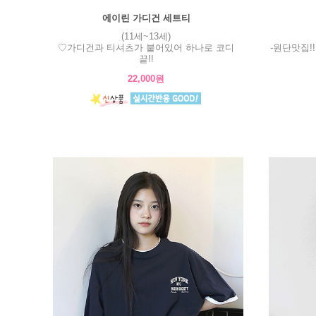
에이린 가디건 세트티
(11세~13세)
♡가디건과 티셔츠가 붙어있어 하나로 코디
-원단맛집!
끝!!
22,000원