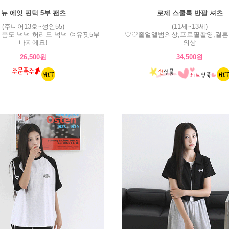
뉴 에잇 핀턱 5부 팬츠
로제 스쿨룩 반팔 셔츠
(주니어13호~성인55)
(11세~13세)
! 품도 넉넉 허리도 넉넉 여유핏5부
-♡♡졸얼앨범의상,프로필촬영,결혼
바지에요!
의상
26,500원
34,500원