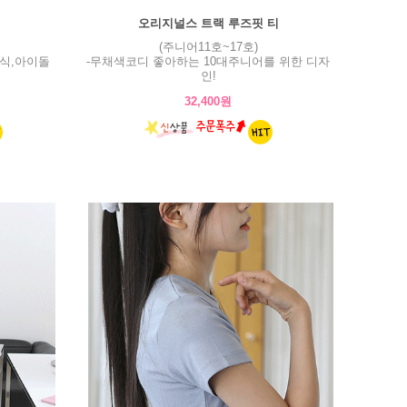
오리지널스 트랙 루즈핏 티
(주니어11호~17호)
식,아이돌
-무채색코디 좋아하는 10대주니어를 위한 디자
인!
32,400원