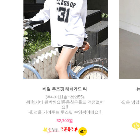
베럴 루즈핏 래쉬가드 티
뉴
(주니어11호~성인55)
-체형커버 완벽해요!통통친구들도 걱정없어
-얇은 냉
요!!
-힙선을 가려주는 루즈핏 수영복이에요!!
32,300원