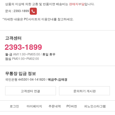
상품의 이상에 의한 교환 및 반품이면 배송비는
판매자부담
입니다.
문의 :
2393-1899
*자세한 내용은 PC사이트의 이용안내를 참고하세요.
고객센터
2393-1899
월-금
AM11:00~PM05:00 /
휴일 휴무
점심
PM01:00~PM02:00
무통장 입금 정보
국민은행
445301-04-141820 /
예금주:김애경
고객센터 연결
문의하기 게시판
로그인
마이페이지
주문내역
PC버전
피노인스타그램