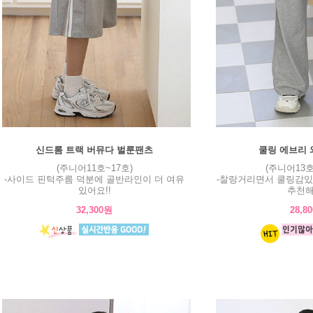
신드롬 트랙 버뮤다 벌룬팬츠
쿨링 에브리 
(주니어11호~17호)
(주니어13호
-사이드 핀턱주름 덕분에 골반라인이 더 여유
-찰랑거리면서 쿨링감있
있어요!!
추천해
32,300원
28,8