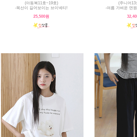
(아동복11호~19호)
(주니어13
-목선이 길어보이는 브이넥티!
-여름 가벼운 면원
25,500원
32,4