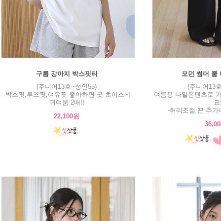
구름 강아지 박스핏티
모던 썸머 쿨
(주니어13호~성인55)
(주니어13호
-박스핏,루즈핏,여유핏 좋아하면 굿 초이스~!
-여름용 나일론팬츠로 
귀여움 2배!!
요
-허리조절 끈 추가
22,100원
36,0