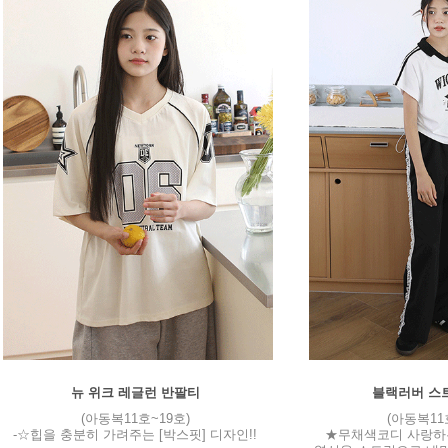
뉴 위크 레글런 반팔티
블랙러버 스
(아동복11호~19호)
(아동복11
-☆힙을 충분히 가려주는 [박스핏] 디자인!!
★무채색코디 사랑하는