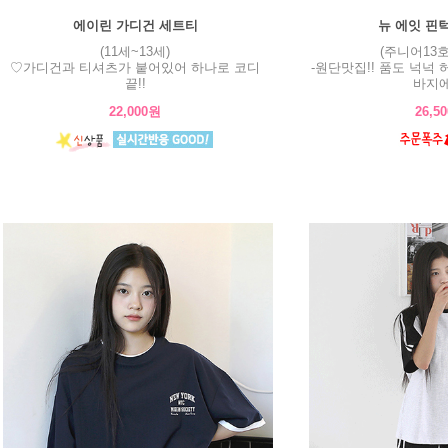
에이린 가디건 세트티
뉴 에잇 핀턱
(11세~13세)
(주니어13호
♡가디건과 티셔츠가 붙어있어 하나로 코디
-원단맛집!! 품도 넉넉
끝!!
바지에
22,000원
26,5