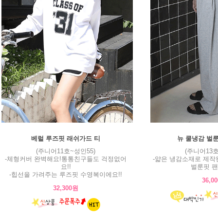
베럴 루즈핏 래쉬가드 티
뉴 쿨냉감 벌
(주니어11호~성인55)
(주니어13호
-체형커버 완벽해요!통통친구들도 걱정없어
-얇은 냉감소재로 제작
요!!
벌룬핏 팬
-힙선을 가려주는 루즈핏 수영복이에요!!
36,0
32,300원