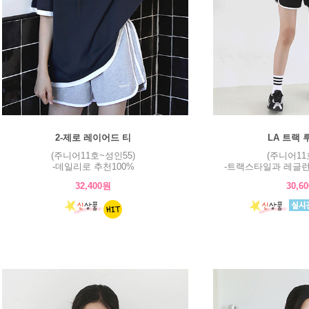
2-제로 레이어드 티
LA 트랙 
(주니어11호~성인55)
(주니어11
-데일리로 추천100%
-트랙스타일과 레글런
32,400원
30,6