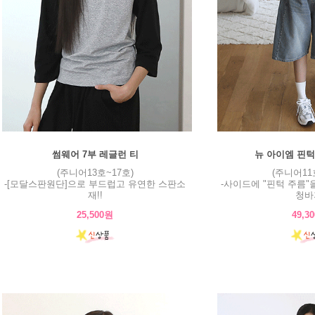
썸웨어 7부 레글런 티
뉴 아이엠 핀턱
(주니어13호~17호)
(주니어11
-[모달스판원단]으로 부드럽고 유연한 스판소
-사이드에 "핀턱 주름"
재!!
청바
25,500원
49,3