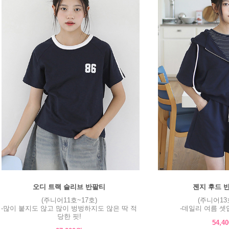
오디 트랙 슬리브 반팔티
젠지 후드 
(주니어11호~17호)
(주니어13
-많이 붙지도 않고 많이 벙벙하지도 않은 딱 적
-데일리 여름 셋업
당한 핏!
54,4