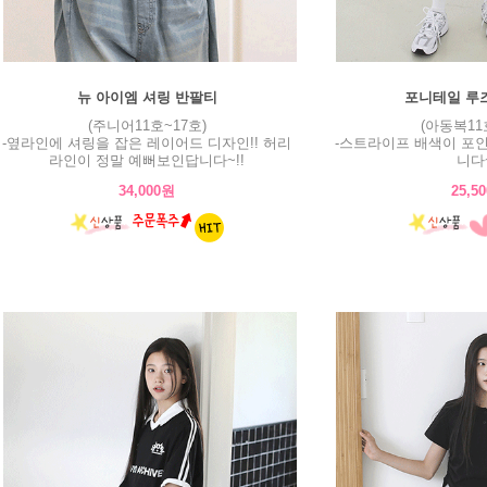
뉴 아이엠 셔링 반팔티
포니테일 루
(주니어11호~17호)
(아동복11
-옆라인에 셔링을 잡은 레이어드 디자인!! 허리
-스트라이프 배색이 포
라인이 정말 예뻐보인답니다~!!
니다~
34,000원
25,5