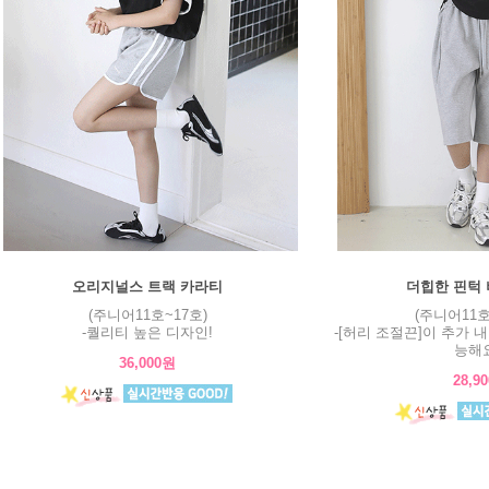
오리지널스 트랙 카라티
더힙한 핀턱
(주니어11호~17호)
(주니어11호
-퀄리티 높은 디자인!
-[허리 조절끈]이 추가 
능해요
36,000원
28,9