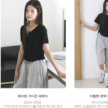
에이린 가디건 세트티
더힙한 핀턱
(11세~13세)
(주니어11호
♡가디건과 티셔츠가 붙어있어 하나로 코디
-[허리 조절끈]이 추가 