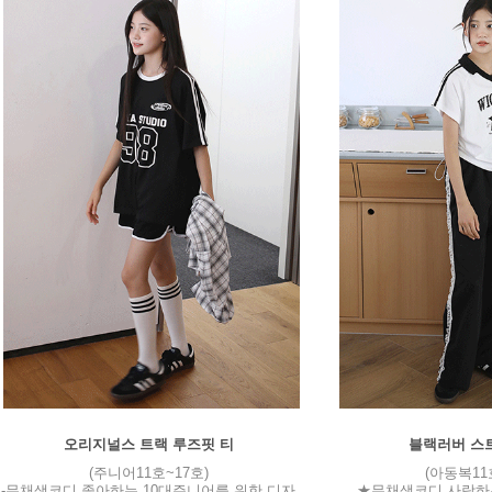
오리지널스 트랙 루즈핏 티
블랙러버 스
(주니어11호~17호)
(아동복11
-무채색코디 좋아하는 10대주니어를 위한 디자
★무채색코디 사랑하는