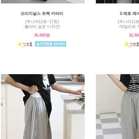
오리지널스 트랙 카라티
2-제로 레
(주니어11호~17호)
(주니어11호
-퀄리티 높은 디자인!
-데일리로 
36,000원
32,4