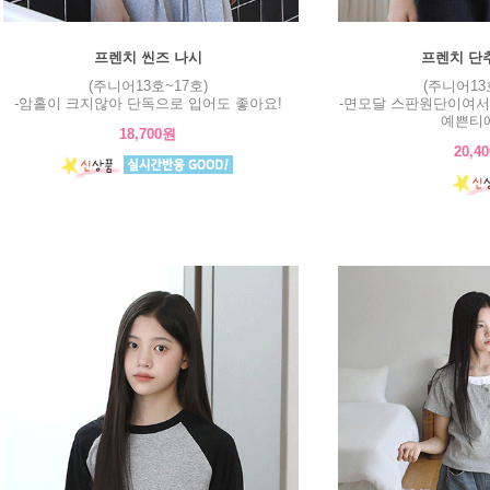
프렌치 씬즈 나시
프렌치 단
(주니어13호~17호)
(주니어13
-암홀이 크지않아 단독으로 입어도 좋아요!
-면모달 스판원단이여서
예쁜티에
18,700원
20,4