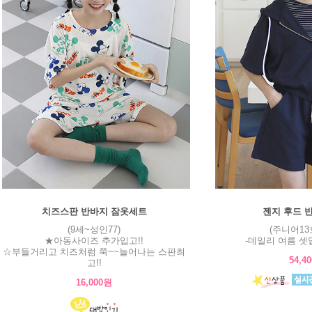
치즈스판 반바지 잠옷세트
젠지 후드 
(9세~성인77)
(주니어13
★아동사이즈 추가입고!!
-데일리 여름 셋업
☆부들거리고 치즈처럼 쭉~~늘어나는 스판최
54,4
고!!
16,000원