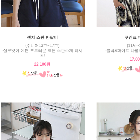
젠지 스판 반팔티
쿠앤크 
(주니어13호~17호)
(11세~
-실루엣이 예쁜 부드러운 코튼 스판소재 티셔
-블랙&화이트 나염
츠!
17,0
22,100원