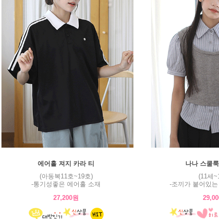
에어홀 져지 카라 티
나나 스쿨룩
(아동복11호~19호)
(11세~
-통기성좋은 에어홀 소재
-조끼가 붙어있는
27,200원
29,0