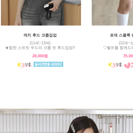
캐치 후드 크롭집업
로제 스쿨룩 
(11세~13세)
(12세~
★힙한 스트릿 무드의 크롭 핏 후드집업!!
♡벨트를 함께드려
28,000원
35,0